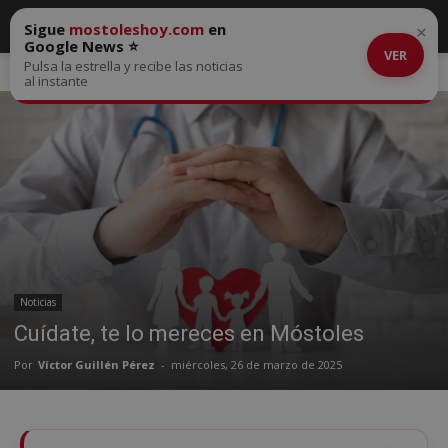
Sigue
mostoleshoy.com
en
×
Google News ⭐
VER
Pulsa la estrella y recibe las noticias
Inicio
Noticias
al instante
Noticias
Cuídate, te lo mereces en Móstoles
Por
Víctor Guillén Pérez
-
miércoles, 26 de marzo de 2025