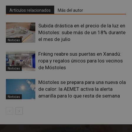
Cook
mostoleshoy.com
Scri
utili
Artículos relacionados
Más del autor
cook
reco
pref
Subida drástica en el precio de la luz en
de
cons
Móstoles: sube más de un 18% durante
de c
los v
el mes de julio
Noticias
nece
el b
cook
Friking reabre sus puertas en Xanadú:
Cook
Scri
ropa y regalos únicos para los vecinos
func
de Móstoles
corr
Noticias
__cf_bm
30 minutos
Esta
Cloudflare Inc.
utili
.vimeo.com
Móstoles se prepara para una nueva ola
dist
hum
de calor: la AEMET activa la alerta
bots.
amarilla para lo que resta de semana
bene
Noticias
para 
web,
de r
info
váli
uso d
web