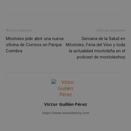
vari
sesi
usua
Nor
es u
gene
azar
en q
Artículo anterior
Artículo siguiente
pued
espe
Móstoles pide abrir una nueva
Semana de la Salud en
sitio
oficina de Correos en Parque
Móstoles, Feria del Vino y toda
buen
es m
Coimbra
la actualidad mostoleña en el
un e
podcast de mostoleshoy
inic
para
entr
_GRECAPTCHA
6 meses
Goo
Google LLC
reC
www.google.com
esta
cook
nece
(_GR
cuan
ejec
Víctor Guillén Pérez
fin d
prop
https://www.mostoleshoy.com
su an
ries
CookieScriptConsent
1 mes
El se
CookieScript