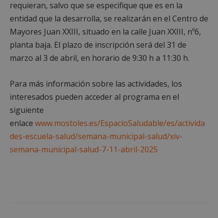
Cookies estrictamente necesarias
requieran, salvo que se especifique que es en la
entidad que la desarrolla, se realizarán en el Centro de
Cookies de rendimiento
Mayores Juan XXIII, situado en la calle Juan XXIII, nº6,
Cookies de preferencias
planta baja. El plazo de inscripción será del 31 de
Cookies de funcionalidad
marzo al 3 de abril, en horario de 9:30 h a 11:30 h.
Cookies no clasificadas
Las cookies estrictamente necesarias permiten la
Para más información sobre las actividades, los
funcionalidad principal del sitio web, como el
inicio de sesión de usuario y la gestión de cuentas.
interesados pueden acceder al programa en el
El sitio web no se puede utilizar correctamente sin
las cookies estrictamente necesarias.
siguiente
enlace
www.mostoles.es/EspacioSaludable/es/activida
Proveedor
/
Nombre
Vencimiento
Desc
Dominio
des-escuela-salud/semana-municipal-salud/xiv-
PHPSESSID
Sesión
Cook
PHP.net
semana-municipal-salud-7-11-abril-2025
gene
mostoleshoy.com
apli
basa
leng
Este
iden
prop
gene
utili
mant