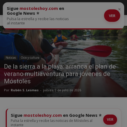
Sigue
mostoleshoy.com
en
×
Google News ⭐
VER
Pulsa la estrella y recibe las noticias
Inicio
Noticias
al instante
Noticias
Ocio y cultura
De la sierra a la playa: arranca el plan de
verano multiaventura para jóvenes de
Móstoles
Por
Rubén S. Lesmas
-
jueves, 2 de julio de 2026
Sigue
mostoleshoy.com
en Google News ⭐
VER
Pulsa la estrella y recibe las noticias de Móstoles al
instante