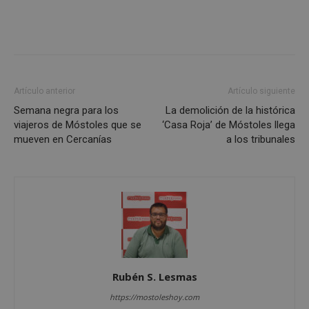
Cookies no clasificadas
Artículo anterior
Artículo siguiente
Semana negra para los
La demolición de la histórica
viajeros de Móstoles que se
‘Casa Roja’ de Móstoles llega
Cookies estrictamente necesarias
mueven en Cercanías
a los tribunales
Cookies de rendimiento
Cookies de preferencias
Cookies de funcionalidad
Cookies no clasificadas
Las cookies estrictamente necesarias permiten la
funcionalidad principal del sitio web, como el
inicio de sesión de usuario y la gestión de cuentas.
El sitio web no se puede utilizar correctamente sin
Rubén S. Lesmas
las cookies estrictamente necesarias.
Proveedor
/
https://mostoleshoy.com
Nombre
Vencimient
Dominio