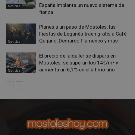
España implanta un nuevo sistema de
Noticias
fianza
__cf_bm
29 minuto
Cloudflare Inc.
58 segundo
.twitter.com
Planes a un paso de Móstoles: las
Fiestas de Leganés traen gratis a Café
Quijano, Demarco Flamenco y más
Noticias
El precio del alquiler se dispara en
Móstoles: se superan los 14€/m² y
aumenta un 6,1% en el último año
Noticias
VISITOR_PRIVACY_METADATA
5 meses 4
YouTube
semanas
.youtube.com