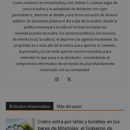
Como redactor en mostoleshoy.com, Rubén S. Lesmas sigue de
__cf_bm
29 minuto
Cloudflare Inc.
cerca el pulso y la actualidad de Móstoles con rigor
56 segundo
.x.com
periodístico, atención al detalle y una firme vocación de servicio
público. En sus textos plasma el día a día de la ciudad: desde la
política municipal y la vida en los barrios hasta las
reivindicaciones vecinales, los servicios públicos, los sucesos
de interés local, la cultura, el deporte y la agenda mostoleña. Su
propósito es ir más allá de la noticia para aportar el contexto,
la precisión y la cercanía que los vecinos necesitan para
entender lo que pasa a su alrededor, consolidando el
compromiso informativo de un medio local profundamente
CookieScriptConsent
4 semanas 
CookieScript
días
mostoleshoy.com
conectado con su comunidad.
Artículos relacionados
Más del autor
Cobro extra por latas y botellas en los
bares de Móstoles: el Gobierno de