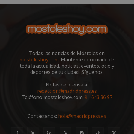
VISITOR_PRIVACY_METADATA
5 meses 4
YouTube
semanas
.youtube.com
Todas las noticias de Móstoles en
mostoleshoy.com
. Mantente informado de
toda la actualidad, noticias, eventos, ocio y
deportes de tu ciudad. ¡Síguenos!
Notas de prensa a:
redaccion@madridpress.es
Teléfono mostoleshoy.com:
91 643 36 97
Contáctanos:
hola@madridpress.es
msToken
.tiktok.com
1 semana 
días