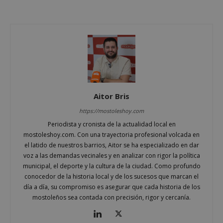
Cookies estrictamente necesarias
Cookies de rendimiento
Cookies de preferencias
Cookies de funcionalidad
Cookies no clasificadas
Las cookies estrictamente necesarias permiten la
Aitor Bris
funcionalidad principal del sitio web, como el
inicio de sesión de usuario y la gestión de cuentas.
https://mostoleshoy.com
El sitio web no se puede utilizar correctamente sin
las cookies estrictamente necesarias.
Periodista y cronista de la actualidad local en
mostoleshoy.com. Con una trayectoria profesional volcada en
Proveedor
/
Nombre
Vencimient
Dominio
el latido de nuestros barrios, Aitor se ha especializado en dar
voz a las demandas vecinales y en analizar con rigor la política
__cf_bm
29 minuto
Cloudflare Inc.
56 segundo
municipal, el deporte y la cultura de la ciudad. Como profundo
.x.com
conocedor de la historia local y de los sucesos que marcan el
día a día, su compromiso es asegurar que cada historia de los
mostoleños sea contada con precisión, rigor y cercanía.