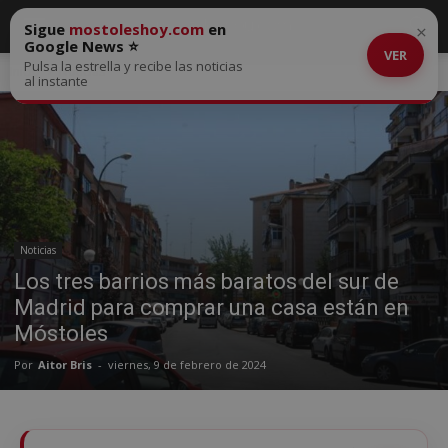
Sigue
mostoleshoy.com
en
×
Google News ⭐
VER
Pulsa la estrella y recibe las noticias
Inicio
Noticias
al instante
Noticias
Los tres barrios más baratos del sur de
Madrid para comprar una casa están en
Móstoles
Por
Aitor Bris
-
viernes, 9 de febrero de 2024