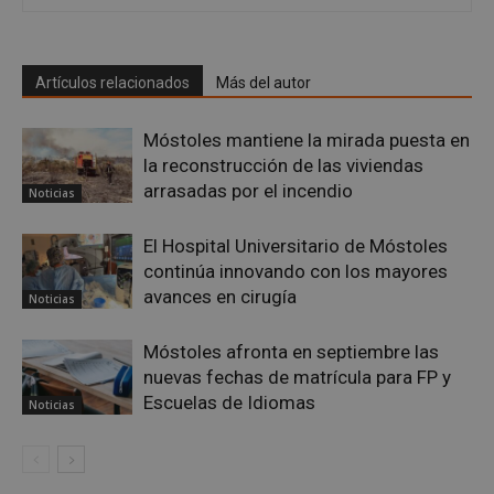
CookieScriptConsent
4 semanas 
CookieScript
Artículos relacionados
Más del autor
días
mostoleshoy.com
Móstoles mantiene la mirada puesta en
la reconstrucción de las viviendas
arrasadas por el incendio
Noticias
El Hospital Universitario de Móstoles
continúa innovando con los mayores
avances en cirugía
Noticias
Móstoles afronta en septiembre las
__cf_bm
29 minuto
Cloudflare Inc.
nuevas fechas de matrícula para FP y
58 segundo
.twitter.com
Escuelas de Idiomas
Noticias