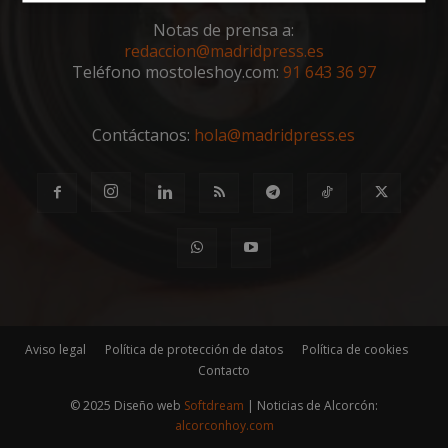
Cookies
Cookies de
estrictamente
rendimiento
Notas de prensa a:
necesarias
redaccion@madridpress.es
Teléfono mostoleshoy.com:
91 643 36 97
Cookies de
Cookies de
preferencias
funcionalidad
Contáctanos:
hola@madridpress.es
Cookies no clasificadas
Aviso legal
Política de protección de datos
Política de cookies
Cookies estrictamente necesarias
Contacto
Cookies de rendimiento
© 2025 Diseño web
Softdream
| Noticias de Alcorcón:
Cookies de preferencias
alcorconhoy.com
Cookies de funcionalidad