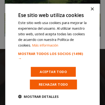
×
Ese sitio web utiliza cookies
Este sitio web usa cookies para mejorar la
experiencia del usuario. Al utilizar nuestro
sitio web, usted acepta todas las cookies
de acuerdo con nuestra Política de
cookies.
Más información
MOSTRAR TODOS LOS SOCIOS
(1498)
→
ACEPTAR TODO
RECHAZAR TODO
Todas las noticias de Móstoles en
mostoleshoy.com
. Mantente informado de
MOSTRAR DETALLES
toda la actualidad, noticias, eventos, ocio y
deportes de tu ciudad. ¡Síguenos!