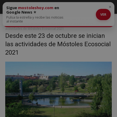
×
Sigue
mostoleshoy.com
en
Google News ⭐
VER
Pulsa la estrella y recibe las noticias
Inicio
Desde este 23 de octubre se inician las actividades de
al instante
Móstoles Ecosocial 2021
Desde este 23 de octubre se inician las
actividades de Móstoles Ecosocial 2021
Desde este 23 de octubre se inician
las actividades de Móstoles Ecosocial
2021