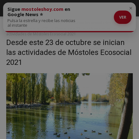
×
Sigue
mostoleshoy.com
en
Google News ⭐
VER
Pulsa la estrella y recibe las noticias
Inicio
Desde este 23 de octubre se inician las actividades de
al instante
Móstoles Ecosocial 2021
Desde este 23 de octubre se inician las
actividades de Móstoles Ecosocial 2021
Desde este 23 de octubre se inician
las actividades de Móstoles Ecosocial
2021