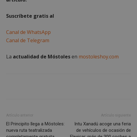
Cookies estrictamente necesarias
Suscríbete gratis al
Cookies de rendimiento
Cookies de preferencias
Canal de WhatsApp
Cookies de funcionalidad
Canal de Telegram
Cookies no clasificadas
La
actualidad de Móstoles
en
mostoleshoy.com
Las cookies estrictamente necesarias permiten la
funcionalidad principal del sitio web, como el
inicio de sesión de usuario y la gestión de cuentas.
El sitio web no se puede utilizar correctamente sin
las cookies estrictamente necesarias.
Proveedor
/
Nombre
Vencimient
Dominio
__cf_bm
29 minuto
Cloudflare Inc.
56 segundo
.x.com
Artículo anterior
Artículo siguiente
El Principito llega a Móstoles:
Intu Xanadú acoge una feria
nueva ruta teatralizada
de vehículos de ocasión de
completamente gratuita
Flexicar: más de 300 coches a