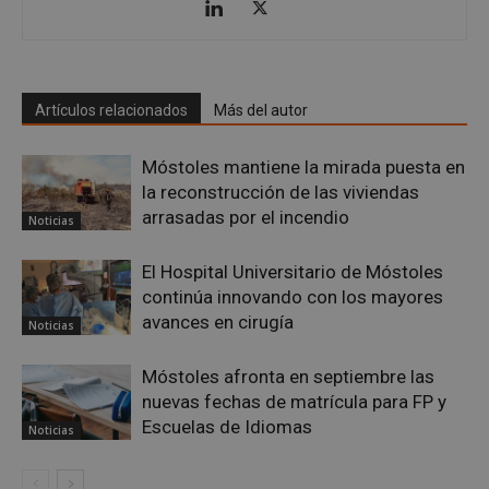
VISITOR_PRIVACY_METADATA
5 meses 4
YouTube
Artículos relacionados
Más del autor
semanas
.youtube.com
Móstoles mantiene la mirada puesta en
la reconstrucción de las viviendas
arrasadas por el incendio
Noticias
El Hospital Universitario de Móstoles
continúa innovando con los mayores
avances en cirugía
Noticias
Móstoles afronta en septiembre las
nuevas fechas de matrícula para FP y
Escuelas de Idiomas
Noticias
msToken
.tiktok.com
1 semana 