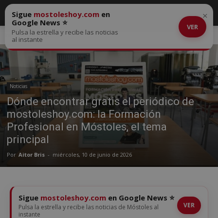
Sigue
mostoleshoy.com
en
×
Google News ⭐
VER
Pulsa la estrella y recibe las noticias
Inicio
Noticias
al instante
Noticias
Dónde encontrar gratis el periódico de
mostoleshoy.com: la Formación
Profesional en Móstoles, el tema
principal
Por
Aitor Bris
-
miércoles, 10 de junio de 2026
Sigue
mostoleshoy.com
en Google News ⭐
VER
Pulsa la estrella y recibe las noticias de Móstoles al
instante