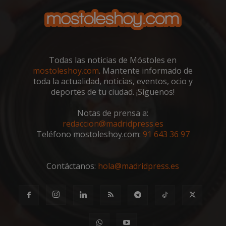
Scri
utili
cook
reco
pref
de
cons
de c
Todas las noticias de Móstoles en
los v
nece
mostoleshoy.com
. Mantente informado de
el b
toda la actualidad, noticias, eventos, ocio y
cook
Cook
deportes de tu ciudad. ¡Síguenos!
Scri
func
corr
Notas de prensa a:
redaccion@madridpress.es
__cf_bm
30 minutos
Esta
Cloudflare Inc.
utili
.vimeo.com
Teléfono mostoleshoy.com:
91 643 36 97
dist
hum
bots.
bene
Contáctanos:
hola@madridpress.es
para 
web,
de r
info
váli
uso d
web