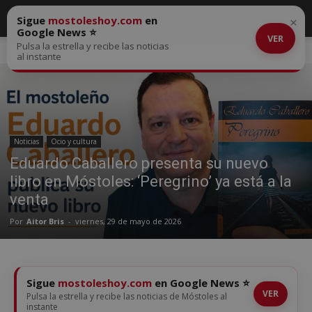
Sigue
mostoleshoy.com
en
×
Google News ⭐
VER
Pulsa la estrella y recibe las noticias
Inicio
Noticias
al instante
Noticias
Ocio y cultura
Eduardo Caballero presenta su nuevo
libro en Móstoles: ‘Peregrino’ ya está a la
venta
Por
Aitor Bris
-
viernes, 29 de mayo de 2026
Sigue
mostoleshoy.com
en Google News ⭐
VER
Pulsa la estrella y recibe las noticias de Móstoles al
instante