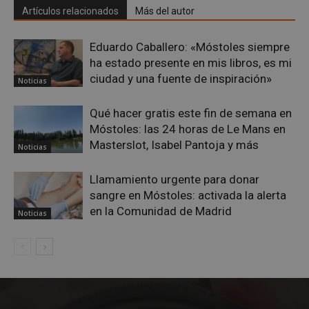
sesi
Artículos relacionados
Más del autor
usua
Nor
es u
gene
Eduardo Caballero: «Móstoles siempre
azar
ha estado presente en mis libros, es mi
en q
pued
ciudad y una fuente de inspiración»
Noticias
espe
sitio
buen
es m
Qué hacer gratis este fin de semana en
un e
Móstoles: las 24 horas de Le Mans en
inic
para
Masterslot, Isabel Pantoja y más
Noticias
entr
_GRECAPTCHA
6 meses
Goo
Google LLC
Llamamiento urgente para donar
reC
www.google.com
esta
sangre en Móstoles: activada la alerta
cook
nece
en la Comunidad de Madrid
Noticias
(_GR
cuan
ejec
fin d
prop
su an
ries
CookieScriptConsent
1 mes
El se
CookieScript
Cook
mostoleshoy.com