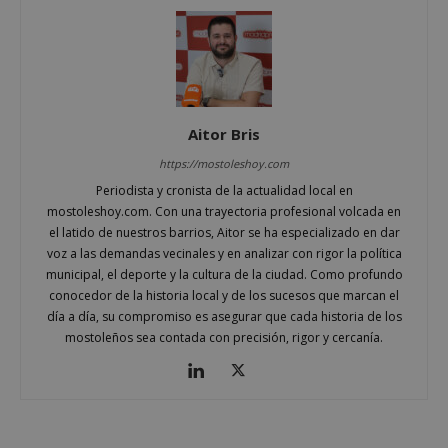
Cookies de rendimiento
Cookies de preferencias
Cookies de funcionalidad
Cookies no clasificadas
Aitor Bris
Las cookies estrictamente necesarias permiten la
funcionalidad principal del sitio web, como el
https://mostoleshoy.com
inicio de sesión de usuario y la gestión de cuentas.
Periodista y cronista de la actualidad local en
El sitio web no se puede utilizar correctamente sin
mostoleshoy.com. Con una trayectoria profesional volcada en
las cookies estrictamente necesarias.
el latido de nuestros barrios, Aitor se ha especializado en dar
Proveedor
/
Nombre
Vencimiento
Desc
voz a las demandas vecinales y en analizar con rigor la política
Dominio
municipal, el deporte y la cultura de la ciudad. Como profundo
PHPSESSID
Sesión
Cook
PHP.net
conocedor de la historia local y de los sucesos que marcan el
gene
mostoleshoy.com
apli
día a día, su compromiso es asegurar que cada historia de los
basa
mostoleños sea contada con precisión, rigor y cercanía.
leng
Este
iden
prop
gene
utili
mant
vari