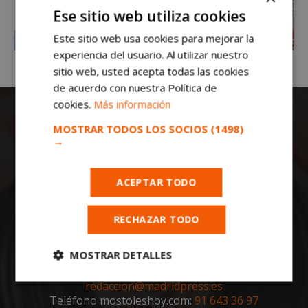
Ese sitio web utiliza cookies
Este sitio web usa cookies para mejorar la
experiencia del usuario. Al utilizar nuestro
sitio web, usted acepta todas las cookies
de acuerdo con nuestra Política de
cookies.
Más información
MOSTRAR TODOS LOS SOCIOS
(1498)
→
ACEPTAR TODO
Todas las noticias de Móstoles en
mostoleshoy.com
. Mantente informado de
RECHAZAR TODO
toda la actualidad, noticias, eventos, ocio y
deportes de tu ciudad. ¡Síguenos!
MOSTRAR DETALLES
Notas de prensa a:
Cookies
Cookies de
redaccion@madridpress.es
estrictamente
rendimiento
Teléfono mostoleshoy.com:
91 643 36 97
necesarias