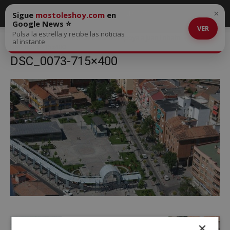
×
Sigue
mostoleshoy.com
en
Google News ⭐
VER
Pulsa la estrella y recibe las noticias
Inicio
El 60% del PSOE de Móstoles apoya a Juan Lobato
al instante
DSC_0073-715x400
DSC_0073-715×400
×