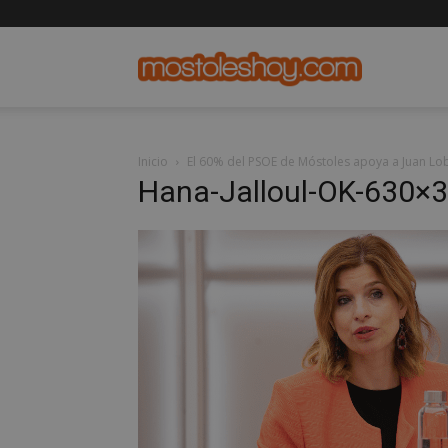
mostolesho
Inicio
El 60% del PSOE de Móstoles apoya a Juan Lo
Hana-Jalloul-OK-630×