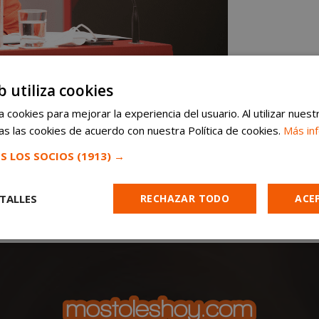
b utiliza cookies
 cookies para mejorar la experiencia del usuario. Al utilizar nuest
s las cookies de acuerdo con nuestra Política de cookies.
Más in
S LOS SOCIOS
(1913) →
TALLES
RECHAZAR TODO
ACE
Cookies de
Cookies de
Cookies de
e
rendimiento
preferencias
funcionalidad