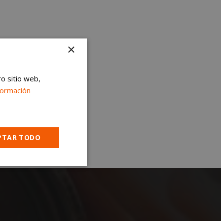
×
ro sitio web,
formación
PTAR TODO
Cookies no
clasificadas