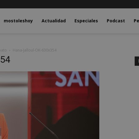
y.com
mostoleshoy
Actualidad
Especiales
Podcast
Pe
bato
Hana-Jalloul-OK-630x354
354