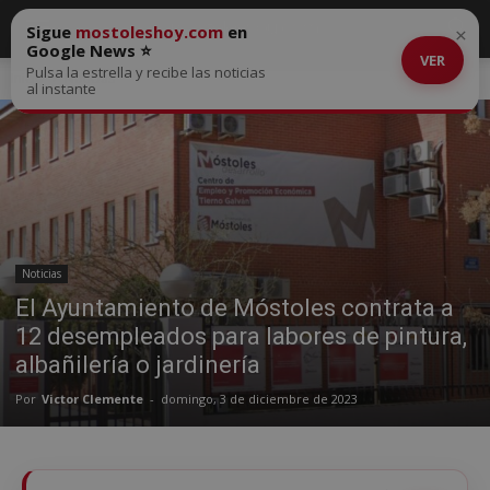
Sigue
mostoleshoy.com
en
×
Google News ⭐
VER
Pulsa la estrella y recibe las noticias
Inicio
Noticias
al instante
Noticias
El Ayuntamiento de Móstoles contrata a
12 desempleados para labores de pintura,
albañilería o jardinería
Por
Victor Clemente
-
domingo, 3 de diciembre de 2023