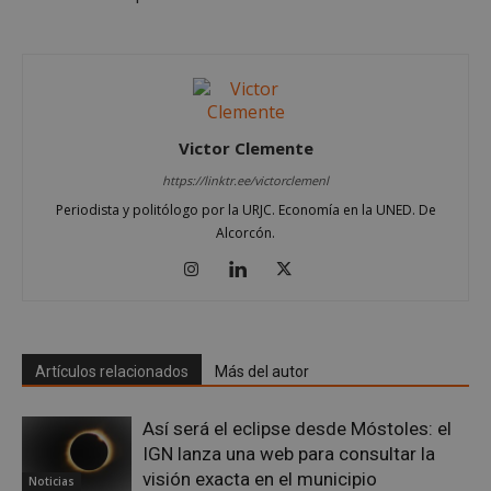
Cookies de funcionalidad
Cookies no clasificadas
Las cookies estrictamente necesarias permiten la
funcionalidad principal del sitio web, como el
inicio de sesión de usuario y la gestión de cuentas.
Victor Clemente
El sitio web no se puede utilizar correctamente sin
las cookies estrictamente necesarias.
https://linktr.ee/victorclemenl
Proveedor
/
Nombre
Vencimient
Periodista y politólogo por la URJC. Economía en la UNED. De
Dominio
Alcorcón.
__cf_bm
29 minuto
Cloudflare Inc.
56 segundo
.x.com
Artículos relacionados
Más del autor
Así será el eclipse desde Móstoles: el
IGN lanza una web para consultar la
CookieScriptConsent
4 semanas 
CookieScript
visión exacta en el municipio
días
mostoleshoy.com
Noticias