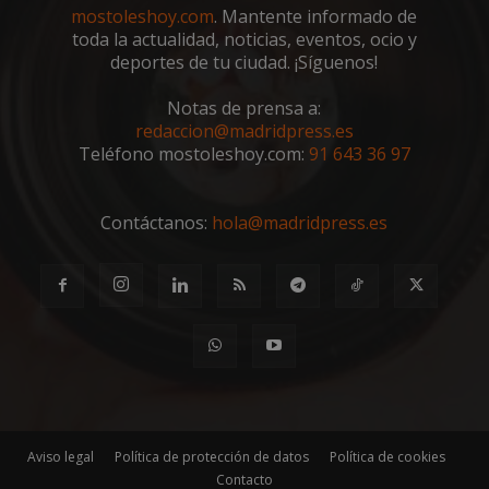
semanas
.youtube.com
mostoleshoy.com
. Mantente informado de
toda la actualidad, noticias, eventos, ocio y
deportes de tu ciudad. ¡Síguenos!
Notas de prensa a:
redaccion@madridpress.es
Teléfono mostoleshoy.com:
91 643 36 97
Contáctanos:
hola@madridpress.es
msToken
.tiktok.com
1 semana 
días
Aviso legal
Política de protección de datos
Política de cookies
Contacto