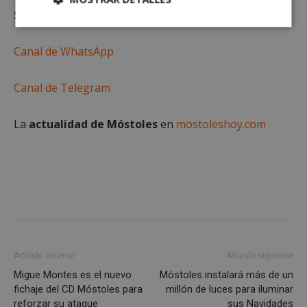
Suscríbete gratis al
Cookies
Cookies de
estrictamente
rendimiento
Canal de WhatsApp
necesarias
Canal de Telegram
Cookies de
Cookies de
preferencias
funcionalidad
La
actualidad de Móstoles
en
mostoleshoy.com
Cookies no clasificadas
Artículo anterior
Artículo siguiente
Cookies estrictamente necesarias
Migue Montes es el nuevo
Móstoles instalará más de un
Cookies de rendimiento
fichaje del CD Móstoles para
millón de luces para iluminar
reforzar su ataque
sus Navidades
Cookies de preferencias