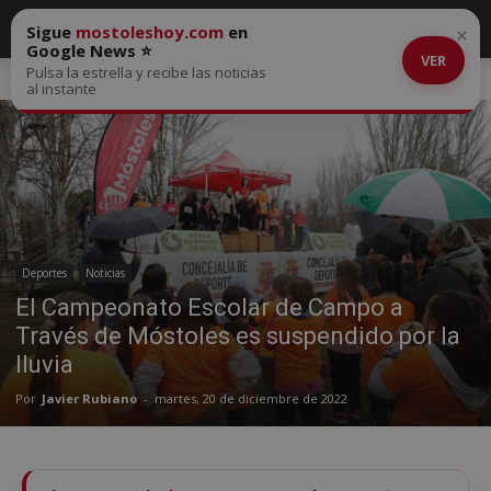
Sigue
mostoleshoy.com
en
×
Google News ⭐
VER
Pulsa la estrella y recibe las noticias
Inicio
Deportes
al instante
Deportes
Noticias
El Campeonato Escolar de Campo a
Través de Móstoles es suspendido por la
lluvia
Por
Javier Rubiano
-
martes, 20 de diciembre de 2022