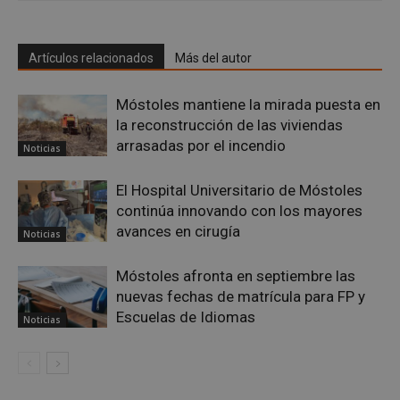
las cookies estrictamente necesarias.
Proveedor
/
Nombre
Vencimient
Dominio
Artículos relacionados
Más del autor
__cf_bm
29 minuto
Cloudflare Inc.
56 segundo
.x.com
Móstoles mantiene la mirada puesta en
la reconstrucción de las viviendas
arrasadas por el incendio
Noticias
El Hospital Universitario de Móstoles
continúa innovando con los mayores
avances en cirugía
Noticias
CookieScriptConsent
4 semanas 
CookieScript
días
mostoleshoy.com
Móstoles afronta en septiembre las
nuevas fechas de matrícula para FP y
Escuelas de Idiomas
Noticias