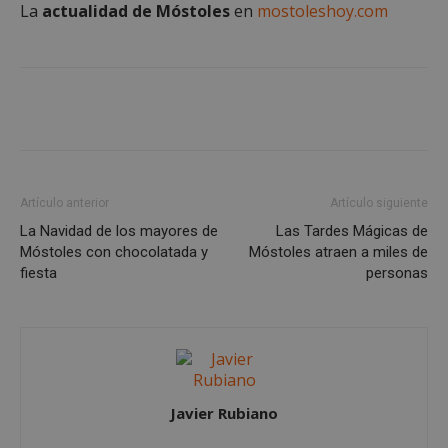
La
actualidad de Móstoles
en
mostoleshoy.com
Cookies de
Cookies de
preferencias
funcionalidad
Cookies no clasificadas
Artículo anterior
Artículo siguiente
La Navidad de los mayores de
Las Tardes Mágicas de
Cookies estrictamente necesarias
Móstoles con chocolatada y
Móstoles atraen a miles de
fiesta
personas
Cookies de rendimiento
Cookies de preferencias
Cookies de funcionalidad
Cookies no clasificadas
Las cookies estrictamente necesarias permiten la
Javier Rubiano
funcionalidad principal del sitio web, como el
inicio de sesión de usuario y la gestión de cuentas.
El sitio web no se puede utilizar correctamente sin