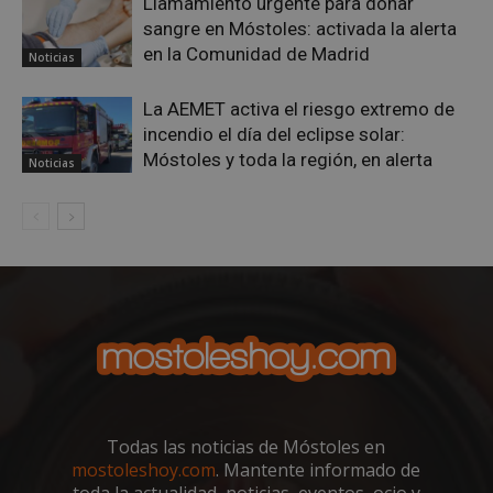
Llamamiento urgente para donar
(_GR
sangre en Móstoles: activada la alerta
cuan
ejec
en la Comunidad de Madrid
Noticias
fin d
prop
su an
ries
La AEMET activa el riesgo extremo de
incendio el día del eclipse solar:
CookieScriptConsent
1 mes
El se
CookieScript
Cook
mostoleshoy.com
Móstoles y toda la región, en alerta
Noticias
Scri
utili
cook
reco
pref
de
cons
de c
los v
nece
el b
cook
Cook
Scri
func
corr
__cf_bm
30 minutos
Esta
Cloudflare Inc.
Todas las noticias de Móstoles en
utili
.vimeo.com
dist
mostoleshoy.com
. Mantente informado de
hum
toda la actualidad, noticias, eventos, ocio y
bots.