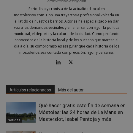
https://mostoleshoy.com
apli
basa
Periodista y cronista de la actualidad local en
leng
mostoleshoy.com. Con una trayectoria profesional volcada en
Este
iden
el latido de nuestros barrios, Aitor se ha especializado en dar
prop
voz a las demandas vecinales y en analizar con rigor la política
gene
utili
municipal, el deporte y la cultura de la ciudad. Como profundo
mant
conocedor de la historia local y de los sucesos que marcan el
vari
sesi
día a día, su compromiso es asegurar que cada historia de los
usua
mostoleños sea contada con precisión, rigor y cercanía.
Nor
es u
gene
azar
en q
pued
espe
sitio
buen
Artículos relacionados
Más del autor
es m
un e
inic
para
Qué hacer gratis este fin de semana en
entr
Móstoles: las 24 horas de Le Mans en
_GRECAPTCHA
6 meses
Goo
Google LLC
Masterslot, Isabel Pantoja y más
reC
www.google.com
Noticias
esta
cook
nece