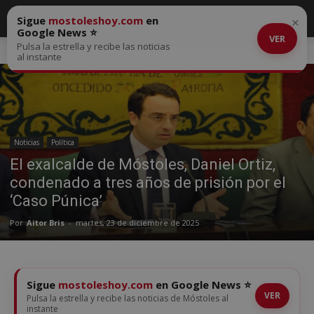
Sigue
mostoleshoy.com
en
×
Google News ⭐
VER
Pulsa la estrella y recibe las noticias
Inicio
Noticias
al instante
Noticias
Política
El exalcalde de Móstoles, Daniel Ortiz,
condenado a tres años de prisión por el
‘Caso Púnica’
Por
Aitor Bris
-
martes, 23 de diciembre de 2025
Sigue
mostoleshoy.com
en Google News ⭐
VER
Pulsa la estrella y recibe las noticias de Móstoles al
instante