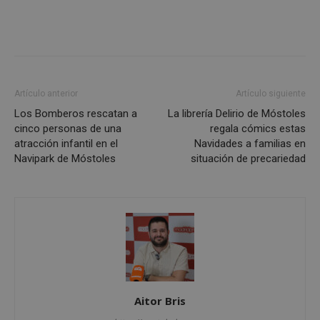
Cookies no clasificadas
Artículo anterior
Artículo siguiente
Cookies estrictamente necesarias
Los Bomberos rescatan a
La librería Delirio de Móstoles
Cookies de rendimiento
cinco personas de una
regala cómics estas
Cookies de preferencias
atracción infantil en el
Navidades a familias en
Navipark de Móstoles
situación de precariedad
Cookies de funcionalidad
Cookies no clasificadas
Las cookies estrictamente necesarias permiten la
funcionalidad principal del sitio web, como el
inicio de sesión de usuario y la gestión de cuentas.
El sitio web no se puede utilizar correctamente sin
las cookies estrictamente necesarias.
Proveedor
/
Nombre
Vencimiento
Desc
Dominio
Aitor Bris
PHPSESSID
Sesión
Cook
PHP.net
gene
mostoleshoy.com