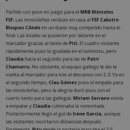
Partido con poco en juego para el
MRB Móstoles
FSF.
Las mostoleñas recibían en casa al
FSF Cabstro
Bloques CAndo
en un duelo muy competido hasta el
final. Las locales se pusieron por delante en el
marcador gracias al tanto de
Piti.
El cuadro visitante
rápidamente puso la igualada en el luminoso, pero
Claudia
hacía el segundo para las de
Patri
Chamorro.
No obstante, el equipo gallego le dio la
vuelta al marcador para irse al descanso con 2-3. Ya en
el segundo tiempo,
Clau Gómez
puso el empate para
las mostoleñas, pero la alegría duró poco con el
cuarto tanto para las gallegas.
Miriam
Serrano
volvía
a empatar y
Claudia
culminaba la remontada.
Posteriormente llegó el gol de
Irene García,
aunque
las visitantes recortaron distancias después.
Finalmente,
Pitu
desde la portería marcaba el 7-5