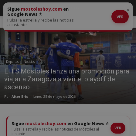
Sigue
mostoleshoy.com
en
×
Google News ⭐
VER
Pulsa la estrella y recibe las noticias
Inicio
Deportes
al instante
Deportes
Noticias
El FS Móstoles lanza una promoción para
viajar a Zaragoza a vivir el playoff de
ascenso
Por
Aitor Bris
-
lunes, 25 de mayo de 2026
Sigue
mostoleshoy.com
en Google News ⭐
VER
Pulsa la estrella y recibe las noticias de Móstoles al
instante