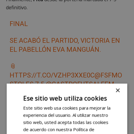
definitivo.
FINAL
SE ACABÓ EL PARTIDO, VICTORIA EN
EL PABELLÓN EVA MANGUÁN.
📎
HTTPS://T.CO/VZHP3XXE0C
@FSFMO
STOLES
7-5
@CASTROFUTSALFEM
×
#VAMOSMÓSTOLES
🤍🦅🖤
Ese sitio web utiliza cookies
PIC.TWITTER.COM/SYG7YEWMZZ
Este sitio web usa cookies para mejorar la
experiencia del usuario. Al utilizar nuestro
— MRB MÓSTOLES FSF
sitio web, usted acepta todas las cookies
(@FSFMOSTOLES)
MAY 23, 2026
de acuerdo con nuestra Política de