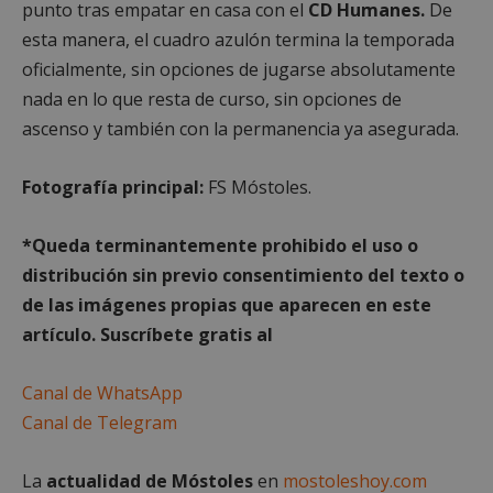
punto tras empatar en casa con el
CD Humanes.
De
Cookies no clasificadas
esta manera, el cuadro azulón termina la temporada
oficialmente, sin opciones de jugarse absolutamente
nada en lo que resta de curso, sin opciones de
ascenso y también con la permanencia ya asegurada.
Fotografía principal:
FS Móstoles.
Cookies estrictamente necesarias
Cookies de rendimiento
*Queda terminantemente prohibido el uso o
Cookies de preferencias
distribución sin previo consentimiento del texto o
Cookies de funcionalidad
de las imágenes propias que aparecen en este
Cookies no clasificadas
artículo. Suscríbete gratis al
Las cookies estrictamente necesarias permiten la
funcionalidad principal del sitio web, como el
inicio de sesión de usuario y la gestión de cuentas.
Canal de WhatsApp
El sitio web no se puede utilizar correctamente sin
Canal de Telegram
las cookies estrictamente necesarias.
Proveedor
/
Nombre
Vencimient
Dominio
La
actualidad de Móstoles
en
mostoleshoy.com