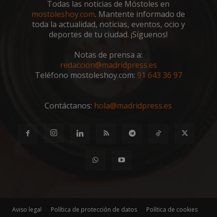
Todas las noticias de Móstoles en
mostoleshoy.com
. Mantente informado de
toda la actualidad, noticias, eventos, ocio y
deportes de tu ciudad. ¡Síguenos!
Notas de prensa a:
redaccion@madridpress.es
Teléfono mostoleshoy.com:
91 643 36 97
Contáctanos:
hola@madridpress.es
Storage declaration
Nombre
Storage type
Descripción
wpjm-stat-
Almacenamiento
job_view_unique_99537
local
__tt_embed__storage_test
Almacenamiento
de sesión
Aviso legal
Política de protección de datos
Política de cookies
wpjm-stat-
Almacenamiento