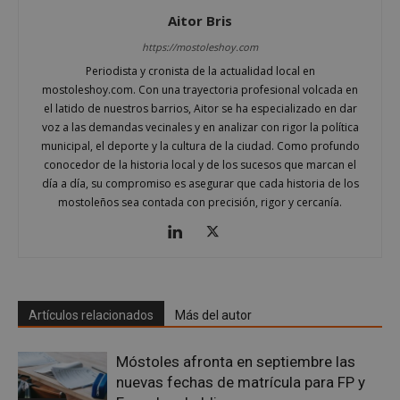
Aitor Bris
__cf_bm
29 minuto
Cloudflare Inc.
58 segundo
.twitter.com
https://mostoleshoy.com
Periodista y cronista de la actualidad local en
mostoleshoy.com. Con una trayectoria profesional volcada en
el latido de nuestros barrios, Aitor se ha especializado en dar
voz a las demandas vecinales y en analizar con rigor la política
municipal, el deporte y la cultura de la ciudad. Como profundo
conocedor de la historia local y de los sucesos que marcan el
día a día, su compromiso es asegurar que cada historia de los
VISITOR_PRIVACY_METADATA
5 meses 4
YouTube
mostoleños sea contada con precisión, rigor y cercanía.
semanas
.youtube.com
Artículos relacionados
Más del autor
Móstoles afronta en septiembre las
nuevas fechas de matrícula para FP y