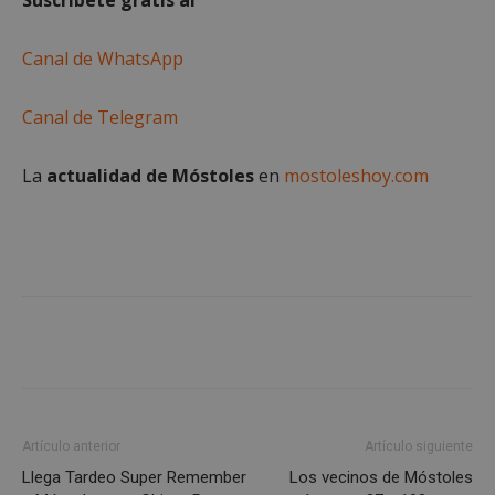
56 segundo
.x.com
Canal de WhatsApp
Canal de Telegram
La
actualidad de Móstoles
en
mostoleshoy.com
CookieScriptConsent
4 semanas 
CookieScript
días
mostoleshoy.com
Artículo anterior
Artículo siguiente
Llega Tardeo Super Remember
Los vecinos de Móstoles