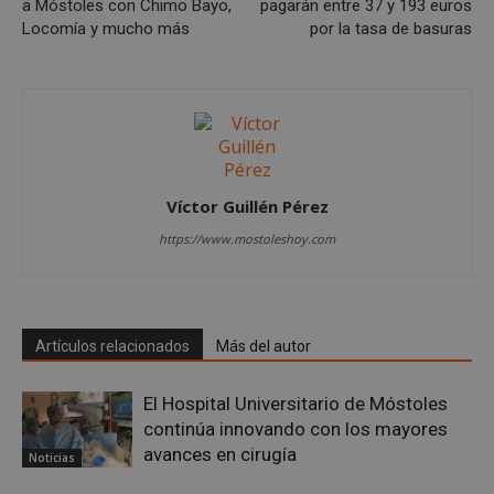
a Móstoles con Chimo Bayo,
pagarán entre 37 y 193 euros
__cf_bm
29 minuto
Cloudflare Inc.
58 segundo
.twitter.com
Locomía y mucho más
por la tasa de basuras
Víctor Guillén Pérez
VISITOR_PRIVACY_METADATA
5 meses 4
YouTube
semanas
https://www.mostoleshoy.com
.youtube.com
Artículos relacionados
Más del autor
El Hospital Universitario de Móstoles
continúa innovando con los mayores
avances en cirugía
Noticias