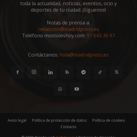
toda la actualidad, noticias, eventos, ocio y
deportes de tu ciudad. ¡Síguenos!
Notas de prensa a:
redaccion@madridpress.es
Teléfono mostoleshoy.com:
91 643 36 97
Contáctanos:
hola@madridpress.es
Storage declaration
Nombre
Storage type
Descripción
wpjm-stat-
Almacenamiento
job_view_unique_99537
local
__tt_embed__storage_test
Almacenamiento
de sesión
Aviso legal
Política de protección de datos
Política de cookies
Contacto
wpjm-stat-
Almacenamiento
job_view_unique_99277
local