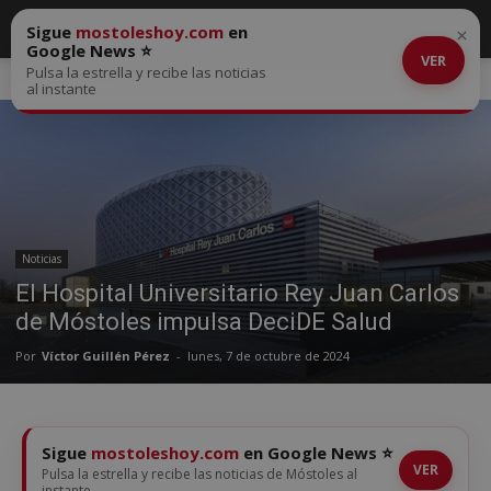
Sigue
mostoleshoy.com
en
×
Google News ⭐
VER
Pulsa la estrella y recibe las noticias
Inicio
Noticias
al instante
Noticias
El Hospital Universitario Rey Juan Carlos
de Móstoles impulsa DeciDE Salud
Por
Víctor Guillén Pérez
-
lunes, 7 de octubre de 2024
Sigue
mostoleshoy.com
en Google News ⭐
VER
Pulsa la estrella y recibe las noticias de Móstoles al
instante