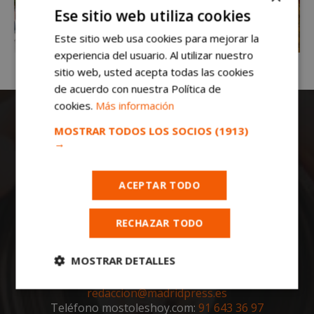
Ese sitio web utiliza cookies
Este sitio web usa cookies para mejorar la
experiencia del usuario. Al utilizar nuestro
sitio web, usted acepta todas las cookies
de acuerdo con nuestra Política de
cookies.
Más información
MOSTRAR TODOS LOS SOCIOS
(1913)
→
ACEPTAR TODO
Todas las noticias de Móstoles en
mostoleshoy.com
. Mantente informado de
RECHAZAR TODO
toda la actualidad, noticias, eventos, ocio y
deportes de tu ciudad. ¡Síguenos!
MOSTRAR DETALLES
Notas de prensa a:
Cookies
Cookies de
redaccion@madridpress.es
estrictamente
rendimiento
Teléfono mostoleshoy.com:
91 643 36 97
necesarias