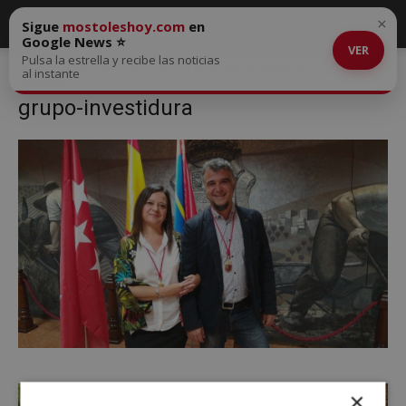
×
Sigue
mostoleshoy.com
en
Google News ⭐
VER
Pulsa la estrella y recibe las noticias
Inicio
El juez cita a declarar a la alcaldesa de Móstoles
grupo-
al instante
investidura
grupo-investidura
×