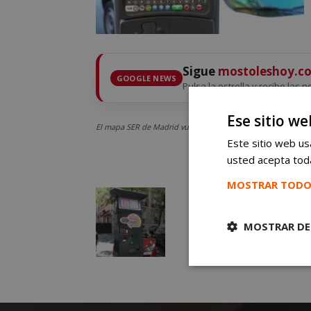
Sigue
mostoleshoy.c
GOOGLE NEWS
Pulsa la estrella y recibe las 
Ese sitio we
El mapa SER de Madrid vuelve a actualizarse: los conductor
Este sitio web usa
usted acepta toda
MOSTRAR TODO
MOSTRAR DE
Cookies
estrictament
necesarias