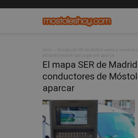
mostolesho
Inicio
El mapa de SER de Madrid vuelve a actualizar
Móstoles tendrán que pagar por aparcar
El mapa SER de Madrid 
conductores de Móstol
aparcar