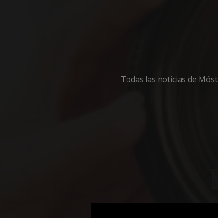
Cooki
Todas las noticias de Mós
Las cookies estricta
la gestión de cuenta
Nombre
PHPSESSID
_GRECAPTCHA
CookieScriptConse