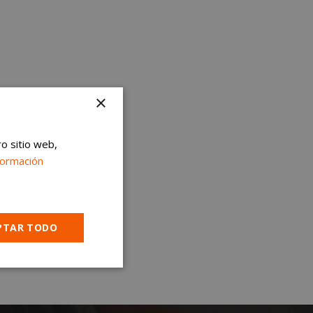
×
ro sitio web,
formación
PTAR TODO
Cookies no
clasificadas