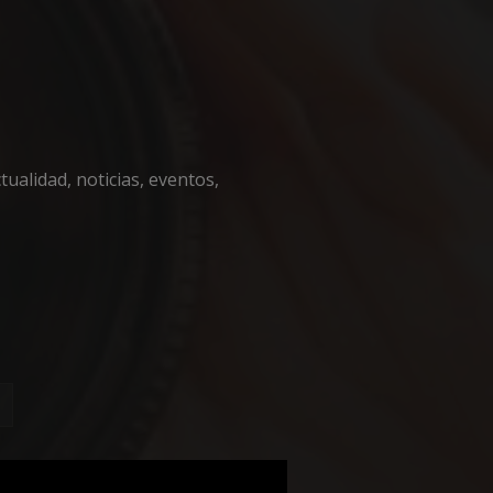
encias
ualidad, noticias, eventos,
e sesión de usuario y
sarias.
 en el lenguaje
o general que se
ión del usuario.
zar, la forma en
, pero un buen
 de sesión para un
necesaria
fin de
 cookie para