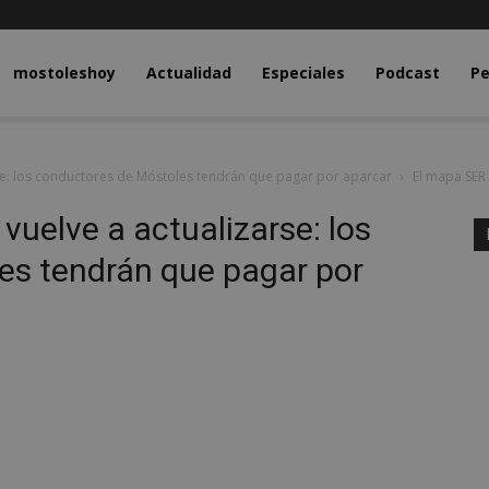
y.com
mostoleshoy
Actualidad
Especiales
Podcast
Pe
se: los conductores de Móstoles tendrán que pagar por aparcar
El mapa SER 
vuelve a actualizarse: los
es tendrán que pagar por