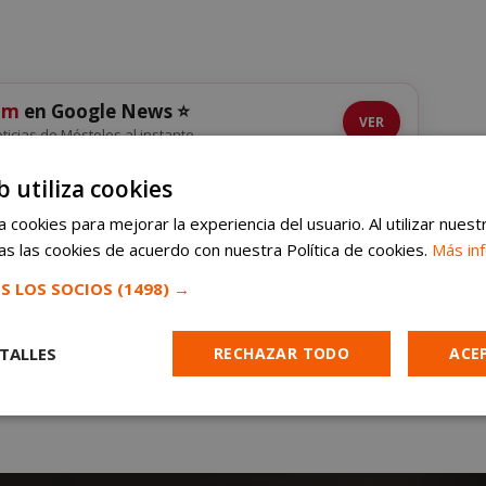
om
en Google News ⭐
VER
noticias de Móstoles al instante
b utiliza cookies
es de Móstoles tendrán que pagar por aparcar
 cookies para mejorar la experiencia del usuario. Al utilizar nuest
s las cookies de acuerdo con nuestra Política de cookies.
Más in
S LOS SOCIOS
(1498) →
TALLES
RECHAZAR TODO
ACE
Cookies de
Cookies de
Cookies de
e
rendimiento
preferencias
funcionalidad