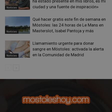
ha estado presente en mis libros, es mi
__cf_bm
29 minuto
Cloudflare Inc.
ciudad y una fuente de inspiración»
Noticias
56 segundo
.x.com
Qué hacer gratis este fin de semana en
Móstoles: las 24 horas de Le Mans en
Masterslot, Isabel Pantoja y más
Noticias
Llamamiento urgente para donar
sangre en Móstoles: activada la alerta
en la Comunidad de Madrid
CookieScriptConsent
4 semanas 
CookieScript
Noticias
días
mostoleshoy.com