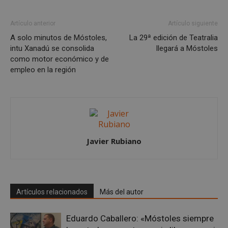
Cookies no clasificadas
Artículo anterior
Artículo siguiente
A solo minutos de Móstoles,
La 29ª edición de Teatralia
intu Xanadú se consolida
llegará a Móstoles
como motor económico y de
empleo en la región
Cookies estrictamente necesarias
Cookies de rendimiento
Cookies de preferencias
Cookies de funcionalidad
Javier Rubiano
Cookies no clasificadas
Las cookies estrictamente necesarias permiten la
funcionalidad principal del sitio web, como el
inicio de sesión de usuario y la gestión de cuentas.
Artículos relacionados
Más del autor
El sitio web no se puede utilizar correctamente sin
las cookies estrictamente necesarias.
Proveedor
/
Eduardo Caballero: «Móstoles siempre
Nombre
Vencimient
Dominio