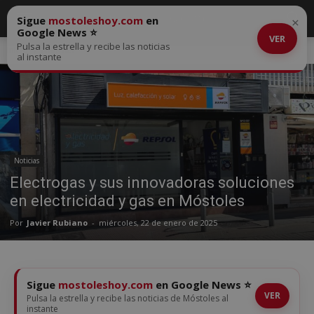
Sigue
mostoleshoy.com
en
×
Google News ⭐
VER
Pulsa la estrella y recibe las noticias
Inicio
Noticias
al instante
Noticias
Electrogas y sus innovadoras soluciones
en electricidad y gas en Móstoles
Por
Javier Rubiano
-
miércoles, 22 de enero de 2025
Sigue
mostoleshoy.com
en Google News ⭐
VER
Pulsa la estrella y recibe las noticias de Móstoles al
instante