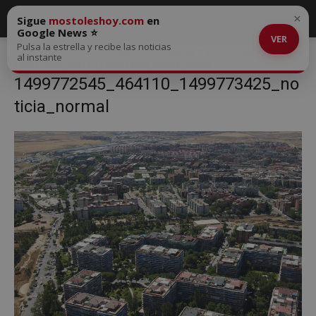
×
Sigue
mostoleshoy.com
en
Google News ⭐
VER
Pulsa la estrella y recibe las noticias
Inicio
En 2019 cero accidentes mortales de tráfico en Móstoles
al instante
1499772545_464110_1499773425_noticia_normal
1499772545_464110_1499773425_no
ticia_normal