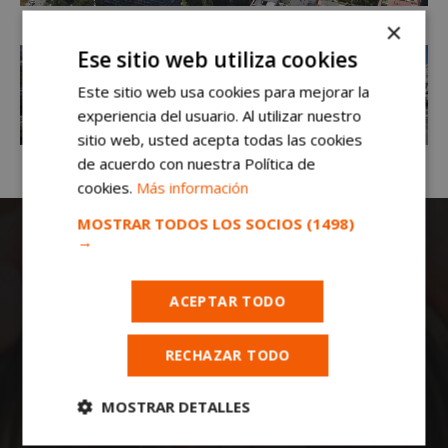
×
Ese sitio web utiliza cookies
Este sitio web usa cookies para mejorar la
experiencia del usuario. Al utilizar nuestro
sitio web, usted acepta todas las cookies
de acuerdo con nuestra Política de
cookies.
Más información
MOSTRAR TODOS LOS SOCIOS
(1498)
→
ACEPTAR TODO
RECHAZAR TODO
Todas las noticias de Móstoles en
mostoleshoy.com
. Mantente informado de
toda la actualidad, noticias, eventos, ocio y
MOSTRAR DETALLES
deportes de tu ciudad. ¡Síguenos!