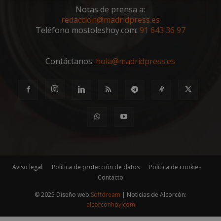
Cookies
Cookies de
estrictamente
rendimiento
Notas de prensa a:
necesarias
redaccion@madridpress.es
Teléfono mostoleshoy.com:
91 643 36 97
Cookies de
Cookies de
Contáctanos:
hola@madridpress.es
preferencias
funcionalidad
Cookies no clasificadas
Aviso legal
Política de protección de datos
Política de cookies
Cookies estrictamente necesarias
Contacto
Cookies de rendimiento
© 2025 Diseño web
Softdream
| Noticias de Alcorcón:
Cookies de preferencias
alcorconhoy.com
Cookies de funcionalidad