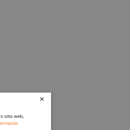
×
ro sitio web,
formación