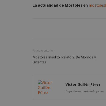
La
actualidad de Móstoles
en
mostoles
Nombre
Nombre
Provee
Nombre
VISITOR_PRIVACY
/
Domin
Nombre
OAID
vuid
Vimeo.
YSC
Inc.
.vimeo
_cfuvid
.vimeo
NID
_ga
Artículo anterior
VISITOR_INFO1_LIV
Móstoles Insólito: Relato 2. De Molinos y
Gigantes
_ga_CJ6TH46G2D
Víctor Guillén Pérez
https://www.mostoleshoy.com