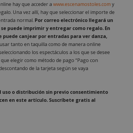
online hay que acceder a
www.escenamostoles.com
y
Sesión
Cookie generada por aplicaciones basadas
PHP.net
PHP. Este es un identificador de propósit
mostoleshoy.com
alo. Una vez allí, hay que seleccionar el importe de
utiliza para mantener las variables de ses
Normalmente es un número generado al a
 entrada normal.
Por correo electrónico llegará un
que se usa puede ser específico del sitio
ejemplo es mantener un estado de inicio
e se puede imprimir y entregar como regalo. En
usuario entre páginas.
 se puede canjear por entradas para ver danza,
6 meses
Google reCAPTCHA establece una cookie 
Google LLC
(_GRECAPTCHA) cuando se ejecuta con el 
www.google.com
sar tanto en taquilla como de manera online
proporcionar su análisis de riesgo.
seleccionando los espectáculos a los que se desee
nt
1 mes
El servicio Cookie-Script.com utiliza esta
CookieScript
recordar las preferencias de consentimi
mostoleshoy.com
 hay que elegir como método de pago “Pago con
los visitantes. Es necesario que el banner
Cookie-Script.com funcione correctamen
á descontando de la tarjeta según se vaya
30 minutos
Esta cookie se utiliza para distinguir ent
Cloudflare Inc.
Esto es beneficioso para el sitio web, con e
.vimeo.com
informes válidos sobre el uso de su sitio 
uso o distribución sin previo consentimiento
n
en en este artículo. Suscríbete gratis al
Storage type
mp_setting