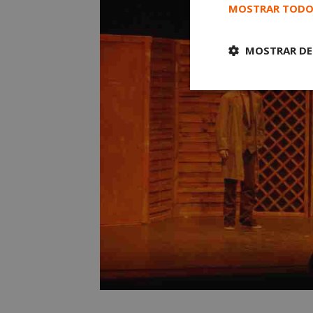
MOSTRAR TODO
MOSTRAR DE
Cookies
estrictament
necesarias
Cooki
Las cookies estricta
la gestión de cuenta
Nombre