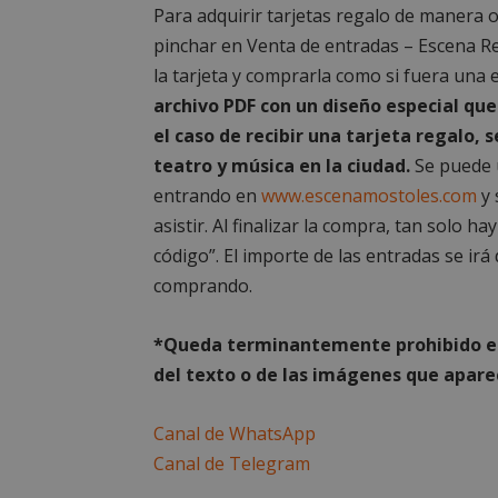
Para adquirir tarjetas regalo de manera 
PHPSESSID
pinchar en Venta de entradas – Escena Reg
la tarjeta y comprarla como si fuera una
archivo PDF con un diseño especial qu
el caso de recibir una tarjeta regalo,
_GRECAPTCHA
teatro y música en la ciudad.
Se puede u
entrando en
www.escenamostoles.com
y 
CookieScriptConse
asistir. Al finalizar la compra, tan solo
código”. El importe de las entradas se ir
__cf_bm
comprando.
*Queda terminantemente prohibido el 
Storage declaratio
del texto o de las imágenes que aparec
Nombre
job_listing_60028_0
Canal de WhatsApp
_grecaptcha
Canal de Telegram
google_auto_fc_c