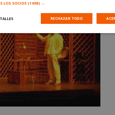
S LOS SOCIOS
(1498) →
TALLES
RECHAZAR TODO
ACE
Cookies de
Cookies de
Cookies de
e
rendimiento
preferencias
funcionalidad
es estrictamente necesarias
Cookies de rendimiento
Cookies de prefer
Cookies de funcionalidad
Cookies no clasificadas
mente necesarias permiten la funcionalidad principal del sitio web, como el inicio d
s. El sitio web no se puede utilizar correctamente sin las cookies estrictamente nece
Proveedor
/
Vencimiento
Descripción
Dominio