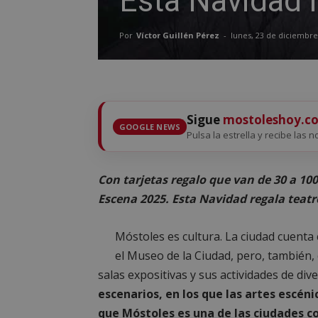
Esta Navidad 
Por
Víctor Guillén Pérez
-
lunes, 23 de diciembre
Sigue
mostoleshoy.c
GOOGLE NEWS
Pulsa la estrella y recibe las 
Con tarjetas regalo que van de 30 a 10
Escena 2025. Esta Navidad regala teatr
Móstoles es cultura. La ciudad cuent
el Museo de la Ciudad, pero, también,
salas expositivas y sus actividades de div
escenarios, en los que las artes escén
que Móstoles es una de las ciudades c