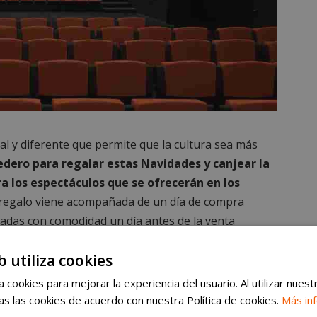
al y diferente que permite que la cultura sea más
dero para regalar estas Navidades y canjear la
 los espectáculos que se ofrecerán en los
 regalo viene acompañada de un día de compra
radas con comodidad un día antes de la venta
o online como en taquilla. Hay tarjetas disponibles
b utiliza cookies
 cookies para mejorar la experiencia del usuario. Al utilizar nuest
s las cookies de acuerdo con nuestra Política de cookies.
Más in