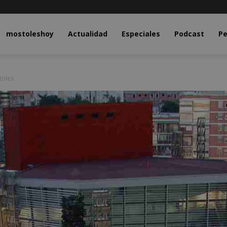
y.com
mostoleshoy
Actualidad
Especiales
Podcast
Pe
toles