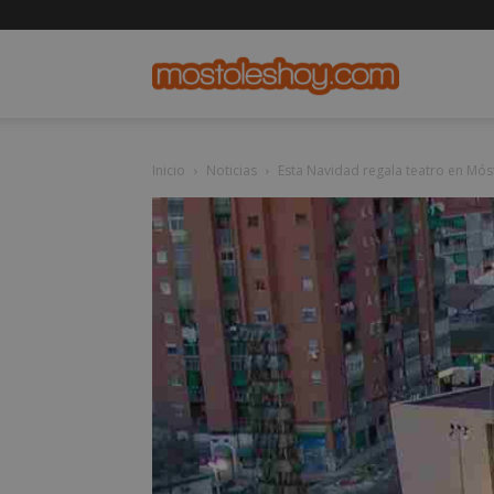
mostolesho
Inicio
Noticias
Esta Navidad regala teatro en Mós