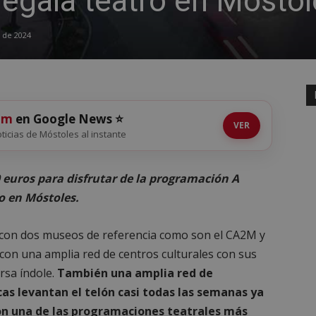
regala teatro en Móstol
 de 2024
om
en Google News ⭐
VER
noticias de Móstoles al instante
0 euros para disfrutar de la programación A
o en Móstoles.
a con dos museos de referencia como son el CA2M y
 con una amplia red de centros culturales con sus
ersa índole.
También una amplia red de
icas levantan el telón casi todas las semanas ya
on una de las programaciones teatrales más