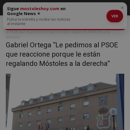
×
Sigue
mostoleshoy.com
en
Google News ⭐
VER
Pulsa la estrella y recibe las noticias
Inicio
Gabriel Ortega “Le pedimos al PSOE que reaccione porque le
al instante
están regalando Móstoles a la derecha”
Gabriel Ortega “Le pedimos
al PSOE que reaccione porque le están regalando Móstoles a la
derecha”
Gabriel Ortega “Le pedimos al PSOE
que reaccione porque le están
regalando Móstoles a la derecha”