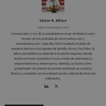
Cookies de rendimiento
Cookies de preferencias
Cookies de funcionalidad
Víctor R. Alfaro
Cookies no clasificadas
https://mostoleshoy.com
Comunicador y voz de la actualidad en el sur de Madrid como
Las cookies estrictamente necesarias permiten la
funcionalidad principal del sitio web, como el
locutor de los podcasts de alcorconhoy.com y
inicio de sesión de usuario y la gestión de cuentas.
mostoleshoy.com. Cada día, Víctor traslada el latido de
El sitio web no se puede utilizar correctamente sin
nuestros barrios a los oyentes de Spotify, iVoox y YouTube. Su
las cookies estrictamente necesarias.
labor periodística se extiende a la edición impresa, donde
Proveedor
/
analiza el motor económico local a través de entrevistas a
Nombre
Vencimient
Dominio
emprendedores y empresarios. Además, su faceta como
__cf_bm
29 minuto
Cloudflare Inc.
presentador de eventos le permite mantener un contacto
56 segundo
.x.com
directo y constante con la realidad social y cultural de Alcorcón
y Móstoles.