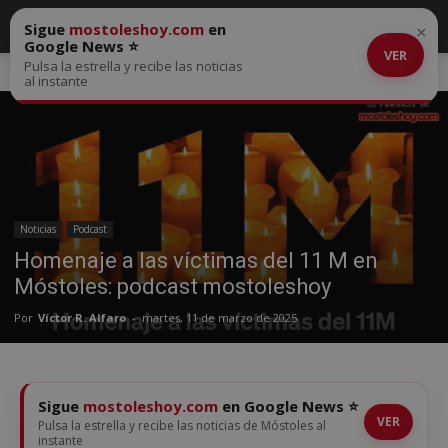
Sigue
mostoleshoy.com
en
×
Google News ⭐
VER
Pulsa la estrella y recibe las noticias
Inicio
Noticias
al instante
Noticias
Podcast
Homenaje a las víctimas del 11 M en
Móstoles: podcast mostoleshoy
Por
Víctor R. Alfaro
-
martes, 11 de marzo de 2025
Sigue
mostoleshoy.com
en Google News ⭐
VER
Pulsa la estrella y recibe las noticias de Móstoles al
instante