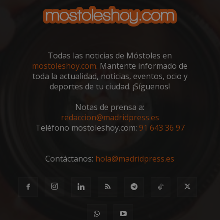
VISITOR_PRIVACY_METADATA
5 meses 4
YouTube
semanas
.youtube.com
Todas las noticias de Móstoles en
mostoleshoy.com
. Mantente informado de
toda la actualidad, noticias, eventos, ocio y
deportes de tu ciudad. ¡Síguenos!
Notas de prensa a:
redaccion@madridpress.es
Teléfono mostoleshoy.com:
91 643 36 97
Contáctanos:
hola@madridpress.es
msToken
.tiktok.com
1 semana 
días