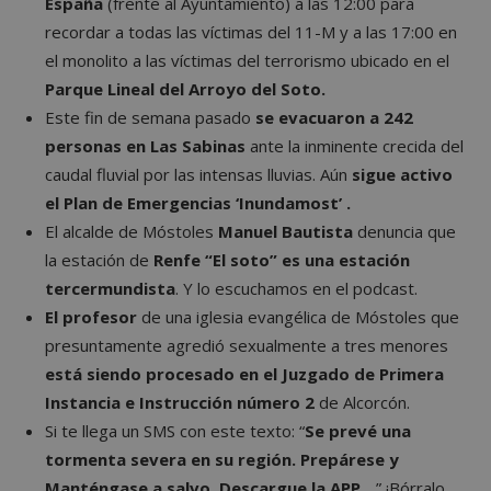
España
(frente al Ayuntamiento) a las 12:00 para
recordar a todas las víctimas del 11-M y a las 17:00 en
el monolito a las víctimas del terrorismo ubicado en el
Parque Lineal del Arroyo del Soto.
Este fin de semana pasado
se evacuaron a 242
personas en Las Sabinas
ante la inminente crecida del
caudal fluvial por las intensas lluvias. Aún
sigue activo
el Plan de Emergencias ‘Inundamost’ .
El alcalde de Móstoles
Manuel Bautista
denuncia que
la estación de
Renfe “El soto” es una estación
tercermundista
. Y lo escuchamos en el podcast.
El profesor
de una iglesia evangélica de Móstoles que
presuntamente agredió sexualmente a tres menores
está siendo procesado en el Juzgado de Primera
Instancia e Instrucción número 2
de Alcorcón.
Si te llega un SMS con este texto: “
Se prevé una
tormenta severa en su región. Prepárese y
Manténgase a salvo. Descargue la APP…
” ¡Bórralo