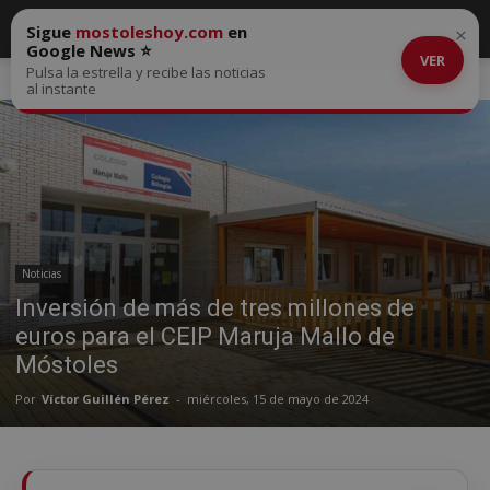
Sigue
mostoleshoy.com
en
×
Google News ⭐
VER
Pulsa la estrella y recibe las noticias
Inicio
Noticias
al instante
Noticias
Inversión de más de tres millones de
euros para el CEIP Maruja Mallo de
Móstoles
Por
Víctor Guillén Pérez
-
miércoles, 15 de mayo de 2024