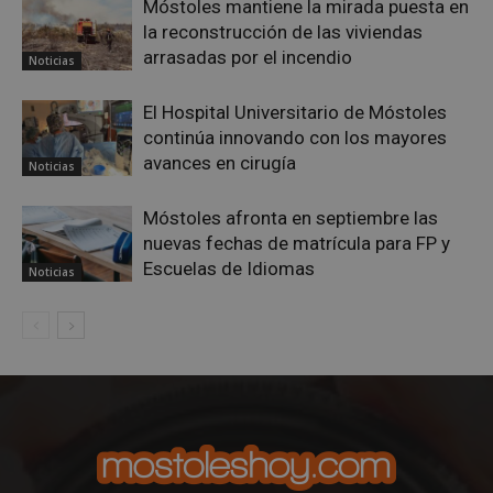
Móstoles mantiene la mirada puesta en
CookieScriptConsent
4 semanas 
CookieScript
días
mostoleshoy.com
la reconstrucción de las viviendas
arrasadas por el incendio
Noticias
El Hospital Universitario de Móstoles
continúa innovando con los mayores
avances en cirugía
Noticias
Móstoles afronta en septiembre las
nuevas fechas de matrícula para FP y
Escuelas de Idiomas
Noticias
__cf_bm
29 minuto
Cloudflare Inc.
58 segundo
.twitter.com