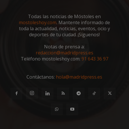
VISITOR_PRIVACY_METADATA
5 meses 4
YouTube
semanas
.youtube.com
Todas las noticias de Móstoles en
mostoleshoy.com
. Mantente informado de
toda la actualidad, noticias, eventos, ocio y
deportes de tu ciudad. ¡Síguenos!
Notas de prensa a:
redaccion@madridpress.es
Teléfono mostoleshoy.com:
91 643 36 97
Contáctanos:
hola@madridpress.es
msToken
.tiktok.com
1 semana 
días