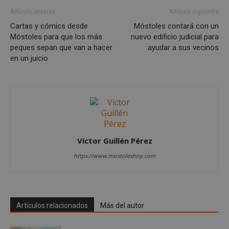
Artículo anterior
Artículo siguiente
Cookies de preferencias
Cartas y cómics desde
Móstoles contará con un
Cookies de funcionalidad
Móstoles para que los más
nuevo edificio judicial para
Cookies no clasificadas
peques sepan que van a hacer
ayudar a sus vecinos
en un juicio
Las cookies estrictamente necesarias permiten la
funcionalidad principal del sitio web, como el
inicio de sesión de usuario y la gestión de cuentas.
El sitio web no se puede utilizar correctamente sin
las cookies estrictamente necesarias.
Proveedor
/
Nombre
Vencimient
Dominio
__cf_bm
29 minuto
Cloudflare Inc.
56 segundo
.x.com
Víctor Guillén Pérez
https://www.mostoleshoy.com
Artículos relacionados
Más del autor