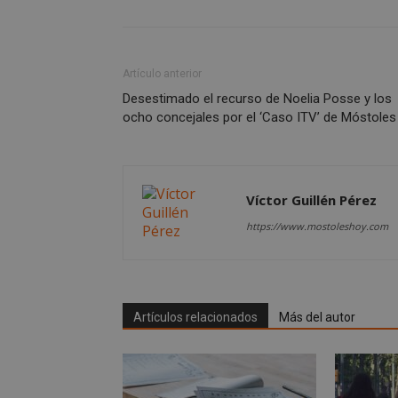
msToken
Artículo anterior
Desestimado el recurso de Noelia Posse y los
ocho concejales por el ‘Caso ITV’ de Móstoles
cf_clearance
Víctor Guillén Pérez
https://www.mostoleshoy.com
Storage declaratio
Nombre
wpjm-stat-job_vie
Artículos relacionados
Más del autor
__tt_embed__stora
wpjm-stat-job_vie
wpjm-stat-job_vie