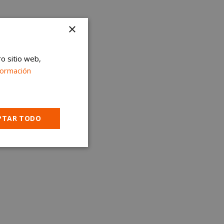
×
ro sitio web,
formación
PTAR TODO
Cookies no
clasificadas