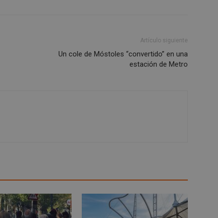
relación con diversas políticas y
privacidad, asegurando que sus 
honradas en futuras sesiones.
.tiktok.com
1 semana 3
Esta cookie se utiliza para fines 
días
seguridad, asegurando que los u
Artículo siguiente
permanezcan conectados y sus d
Un cole de Móstoles “convertido” en una
protegidos mientras navegan por 
interactúan con sus servicios.
estación de Metro
1 año
Esta cookie es utilizada por el se
Cloudflare, Inc.
para identificar el tráfico web de
.alcorconhoy.com
cualquier restricción de segurid
dirección IP del visitante. Es ese
funciones de seguridad de un sit
proporcionar protección contra v
maliciosos.
n
Storage type
w_unique_99537
Almacenamiento local
ge_test
Almacenamiento de sesión
w_unique_99277
Almacenamiento local
w_unique_99355
Almacenamiento local