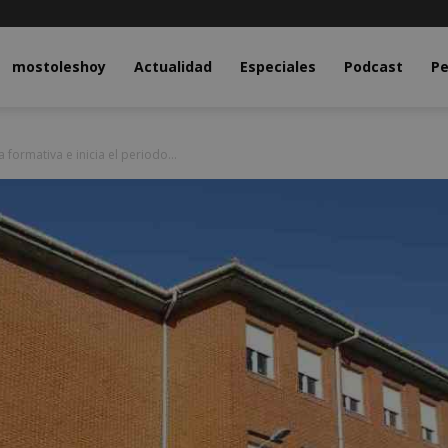
y.com
mostoleshoy
Actualidad
Especiales
Podcast
Pe
 formativa e inicia el periodo...