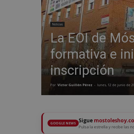
Noticias
La EOI de Móst
formativa e in
inscripción
Por
Víctor Guillén Pérez
-
lunes, 12 de junio de 2
Sigue
mostoleshoy.c
GOOGLE NEWS
Pulsa la estrella y recibe las 