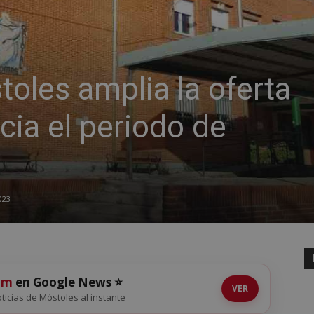
oles amplia la oferta
icia el periodo de
023
om
en Google News ⭐
VER
noticias de Móstoles al instante