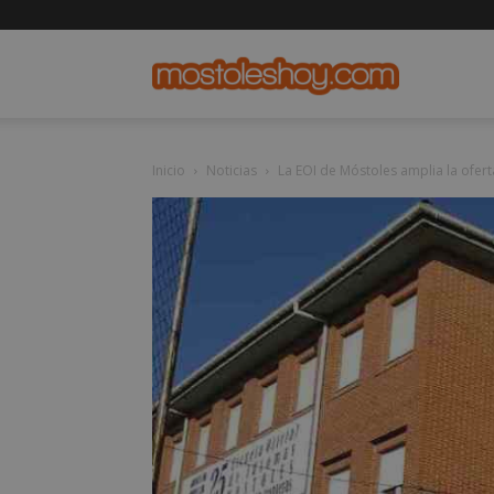
mostolesho
Inicio
Noticias
La EOI de Móstoles amplia la oferta