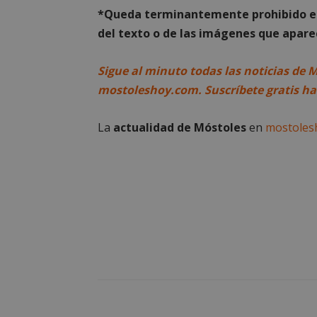
*Queda terminantemente prohibido el 
Cooki
del texto o de las imágenes que aparec
Las cookies estricta
Sigue al minuto todas las noticias de 
la gestión de cuenta
mostoleshoy.com. Suscríbete gratis hac
Nombre
La
actualidad de Móstoles
en
mostoles
__cf_bm
CookieScriptConse
__cf_bm
VISITOR_PRIVACY