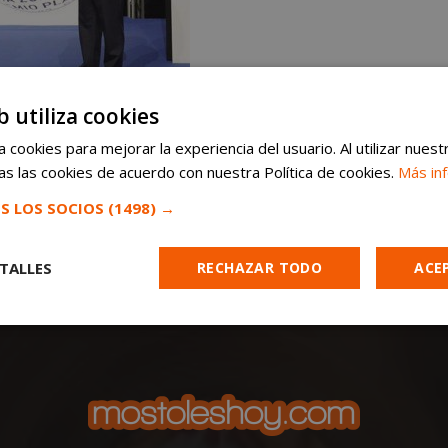
b utiliza cookies
 cookies para mejorar la experiencia del usuario. Al utilizar nuest
s las cookies de acuerdo con nuestra Política de cookies.
Más in
S LOS SOCIOS
(1498) →
TALLES
RECHAZAR TODO
ACE
Cookies de
Cookies de
Cookies de
e
rendimiento
preferencias
funcionalidad