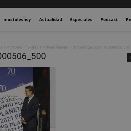
y.com
mostoleshoy
Actualidad
Especiales
Podcast
Pe
a a Móstoles, finalista del Premio Planeta
fotonoticia_20211016000506_500
6000506_500