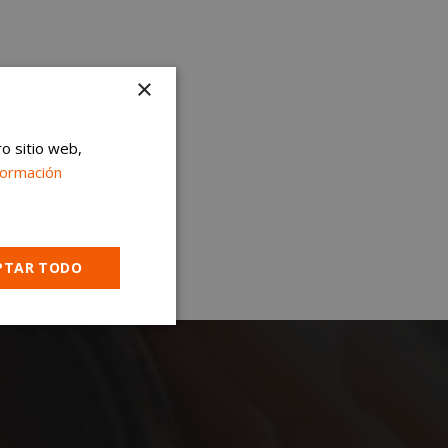
×
ro sitio web,
formación
PTAR TODO
Cookies no
clasificadas