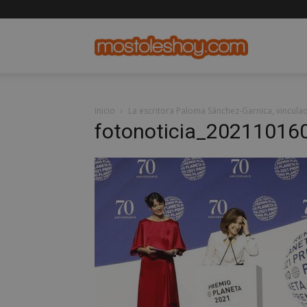
mostolesho
Inicio
La escritora Paloma Sánchez-Garnica, vinculad
fotonoticia_2021101