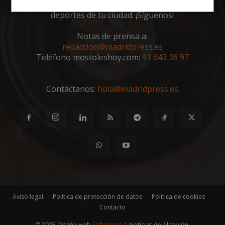
toda la actualidad, noticias, eventos, ocio y
Cookies
Cookies de
deportes de tu ciudad. ¡Síguenos!
estrictamente
rendimiento
necesarias
Notas de prensa a:
redaccion@madridpress.es
Teléfono mostoleshoy.com:
91 643 36 97
Cookies de
Cookies de
preferencias
funcionalidad
Contáctanos:
hola@madridpress.es
Cookies no clasificadas
Cookies estrictamente necesarias
Aviso legal
Política de protección de datos
Política de cookies
Cookies de rendimiento
Contacto
Cookies de preferencias
© 2025 Diseño web
Softdream
| Noticias de Alcorcón: