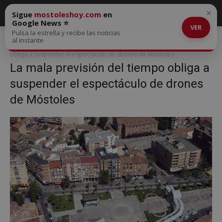
×
Sigue
mostoleshoy.com
en
Google News ⭐
VER
Pulsa la estrella y recibe las noticias
Inicio
La mala previsión del tiempo obliga a suspender el
al instante
espectáculo de drones de Móstoles
La mala previsión del tiempo
obliga a suspender el espectáculo de drones de Móstoles
La mala previsión del tiempo obliga a
suspender el espectáculo de drones
de Móstoles