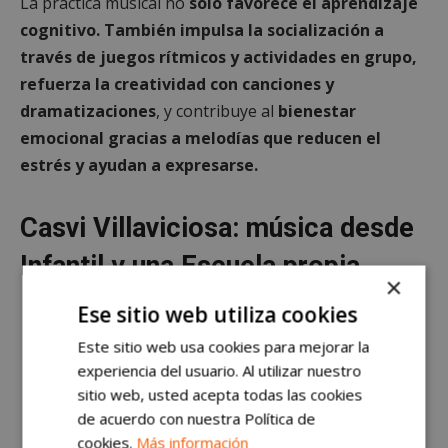
La práctica musical no
solo favorece el aprendizaje
cognitivo. También impulsa la socialización a
través de juegos rítmicos y actividades en grupo,
refuerza la creatividad con canciones y
dramatizaciones
, y contribuye al
bienestar
emocional gracias a melodías que reducen el
estrés y ayudan a expresarse.
Casvi Villaviciosa: música desde
Infantil y una Escuela propia
×
Ese sitio web utiliza cookies
Este sitio web usa cookies para mejorar la
experiencia del usuario. Al utilizar nuestro
sitio web, usted acepta todas las cookies
de acuerdo con nuestra Política de
cookies.
Más información