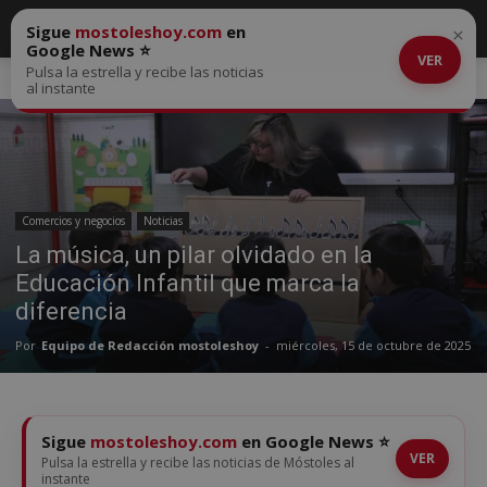
Sigue
mostoleshoy.com
en
×
Google News ⭐
VER
Pulsa la estrella y recibe las noticias
Inicio
Comercios y negocios
al instante
Comercios y negocios
Noticias
La música, un pilar olvidado en la
Educación Infantil que marca la
diferencia
Por
Equipo de Redacción mostoleshoy
-
miércoles, 15 de octubre de 2025
Sigue
mostoleshoy.com
en Google News ⭐
VER
Pulsa la estrella y recibe las noticias de Móstoles al
instante