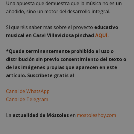
Una apuesta que demuestra que la música no es un
Cookies no clasificadas
añadido, sino un motor del desarrollo integral.
Si queréis saber más sobre el proyecto
educativo
musical en Casvi Villaviciosa pinchad
AQUÍ.
Cookies estrictamente necesarias
*Queda term
inantemente prohibido el uso o
Cookies de rendimiento
distribución sin previo consentimiento del texto o
Cookies de preferencias
de las imágenes propias que aparecen en este
Cookies de funcionalidad
artículo. Suscríbete gratis al
Cookies no clasificadas
Las cookies estrictamente necesarias permiten la
Canal de WhatsApp
funcionalidad principal del sitio web, como el
Canal de Telegram
inicio de sesión de usuario y la gestión de cuentas.
El sitio web no se puede utilizar correctamente sin
las cookies estrictamente necesarias.
La
actualidad de Móstoles
en
mostoleshoy.com
Proveedor
/
Nombre
Vencimiento
Desc
Dominio
PHPSESSID
Sesión
Cook
PHP.net