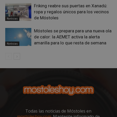
bots.
Friking reabre sus puertas en Xanadú:
bene
para 
ropa y regalos únicos para los vecinos
web,
de r
de Móstoles
Noticias
info
váli
uso d
Móstoles se prepara para una nueva ola
web
de calor: la AEMET activa la alerta
Storage declaration
amarilla para lo que resta de semana
Noticias
Storage
Nombre
Descripción
type
job_listing_60028_0
_grecaptcha
google_auto_fc_cmp_setting
Proveedor
/
Nombre
Vencimiento
Proveedor
Dominio
Nombre
Vencimiento
Descripción
Nombre
/
Dominio
Proveedor
/
Dominio
Vencimiento
Desc
Todas las noticias de Móstoles en
VISITOR_PRIVACY_METADATA
6 meses
YouTube
mostoleshoy.com
. Mantente informado de
.youtube.com
OAID
vuid
1 año 1 mes
El reproductor
1 año
Asoci
Vimeo.com
OpenX
Proveedor
/