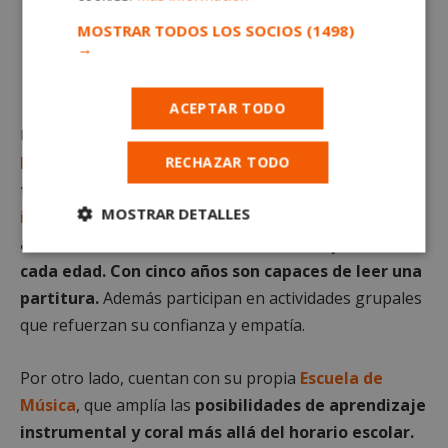
MOSTRAR TODOS LOS SOCIOS
(1498)
→
La música, un pilar olvidado en la Educación Infantil que
marca la diferencia
ACEPTAR TODO
Un ejemplo claro lo encontramos en el
Colegio
Internacional Casvi Villaviciosa
, donde la música
RECHAZAR TODO
forma parte de su
proyecto educativo
MOSTRAR DETALLES
internacional
desde
Educación Infantil
.
Los
alumnos reciben clases semanales adaptadas a
Cookies
Cookies de
cada edad. Con cinco años son capaces de leer una
estrictamente
rendimiento
necesarias
partitura.
Además participan en actividades grupales
que refuerzan su confianza y empatía.
Cookies de
Cookies de
Por otro lado, cuentan con su propia
Escuela de
preferencias
funcionalidad
Música
, que amplía las
posibilidades de aprendizaje
instrumental y coral más allá del horario escolar.