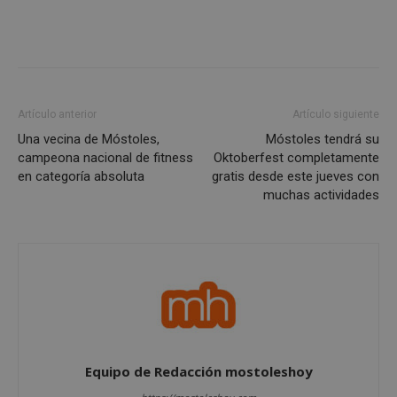
gene
mostoleshoy.com
apli
basa
leng
Este
iden
prop
gene
utili
Artículo anterior
Artículo siguiente
mant
vari
Una vecina de Móstoles,
Móstoles tendrá su
sesi
usua
campeona nacional de fitness
Oktoberfest completamente
Nor
en categoría absoluta
gratis desde este jueves con
es u
gene
muchas actividades
azar
en q
pued
espe
sitio
buen
es m
un e
inic
para
entr
_GRECAPTCHA
6 meses
Goo
Google LLC
reC
www.google.com
Equipo de Redacción mostoleshoy
esta
cook