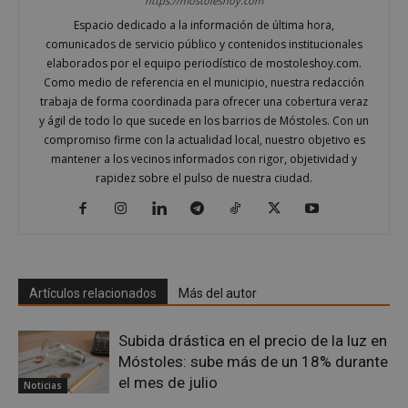
https://mostoleshoy.com
nece
(_GR
Espacio dedicado a la información de última hora,
cuan
comunicados de servicio público y contenidos institucionales
ejec
fin d
elaborados por el equipo periodístico de mostoleshoy.com.
prop
Como medio de referencia en el municipio, nuestra redacción
su an
ries
trabaja de forma coordinada para ofrecer una cobertura veraz
y ágil de todo lo que sucede en los barrios de Móstoles. Con un
CookieScriptConsent
1 mes
El se
CookieScript
Cook
mostoleshoy.com
compromiso firme con la actualidad local, nuestro objetivo es
Scri
mantener a los vecinos informados con rigor, objetividad y
utili
cook
rapidez sobre el pulso de nuestra ciudad.
reco
pref
de
cons
de c
los v
nece
el b
cook
Artículos relacionados
Más del autor
Cook
Scri
func
corr
Subida drástica en el precio de la luz en
Móstoles: sube más de un 18% durante
__cf_bm
30 minutos
Esta
Cloudflare Inc.
utili
.vimeo.com
el mes de julio
Noticias
dist
hum