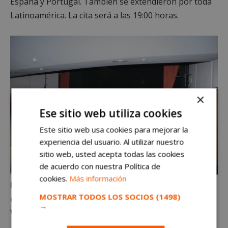
España y Portugal. También se extendieron por toda
Latinoamérica. La cita será a las 19:00 horas.
×
Ese sitio web utiliza cookies
Este sitio web usa cookies para mejorar la
experiencia del usuario. Al utilizar nuestro
sitio web, usted acepta todas las cookies
de acuerdo con nuestra Política de
cookies.
Más información
La cita es gratuita previa retirada de entradas
MOSTRAR TODOS LOS SOCIOS
(1498)
entre el 12 y el 20 de diciembre en el propio CC
→
Villa de Móstoles.