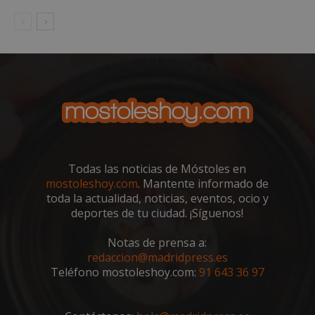
ries
CookieScriptConsent
1 mes
El se
CookieScript
Cook
mostoleshoy.com
Scri
utili
cook
reco
pref
de
cons
de c
los v
nece
el b
cook
Cook
Todas las noticias de Móstoles en
Scri
mostoleshoy.com
. Mantente informado de
func
corr
toda la actualidad, noticias, eventos, ocio y
deportes de tu ciudad. ¡Síguenos!
__cf_bm
30 minutos
Esta
Cloudflare Inc.
utili
.vimeo.com
dist
Notas de prensa a:
hum
redaccion@madridpress.es
bots.
bene
Teléfono mostoleshoy.com:
91 643 36 97
para 
web,
de r
info
váli