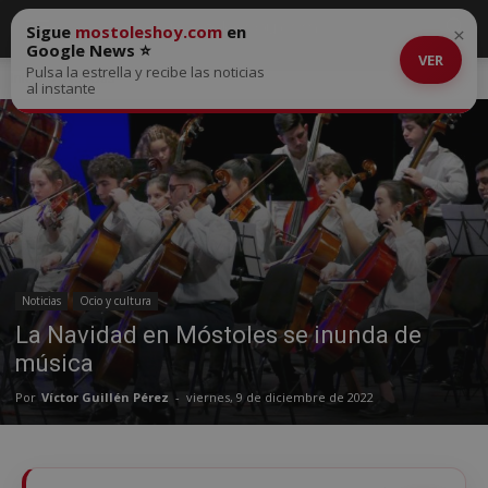
Sigue
mostoleshoy.com
en
×
Google News ⭐
VER
Pulsa la estrella y recibe las noticias
Inicio
Noticias
al instante
Noticias
Ocio y cultura
La Navidad en Móstoles se inunda de
música
Por
Víctor Guillén Pérez
-
viernes, 9 de diciembre de 2022