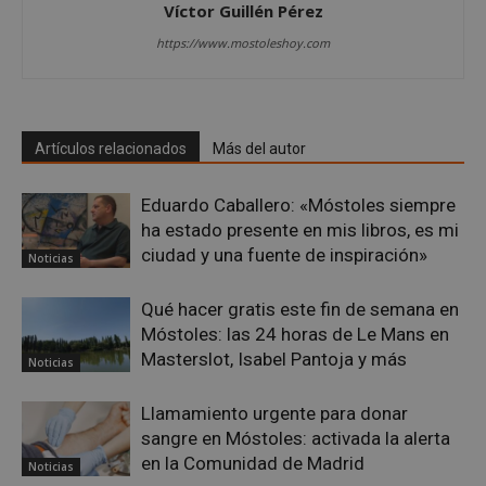
Víctor Guillén Pérez
gene
utili
mant
https://www.mostoleshoy.com
vari
sesi
usua
Nor
es u
gene
azar
Artículos relacionados
Más del autor
en q
pued
espe
Eduardo Caballero: «Móstoles siempre
sitio
buen
ha estado presente en mis libros, es mi
es m
ciudad y una fuente de inspiración»
un e
Noticias
inic
para
entr
Qué hacer gratis este fin de semana en
_GRECAPTCHA
6 meses
Goo
Móstoles: las 24 horas de Le Mans en
Google LLC
reC
www.google.com
Masterslot, Isabel Pantoja y más
esta
Noticias
cook
nece
(_GR
Llamamiento urgente para donar
cuan
sangre en Móstoles: activada la alerta
ejec
fin d
en la Comunidad de Madrid
Noticias
prop
su an