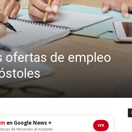
 ofertas de empleo
óstoles
4
om
en Google News ⭐
VER
noticias de Móstoles al instante