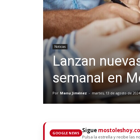
Noticias
Lanzan nuevas
semanal en M
Por
Manu Jiménez
-
martes, 13 de agosto de 202
Sigue
mostoleshoy.c
GOOGLE NEWS
Pulsa la estrella y recibe las 