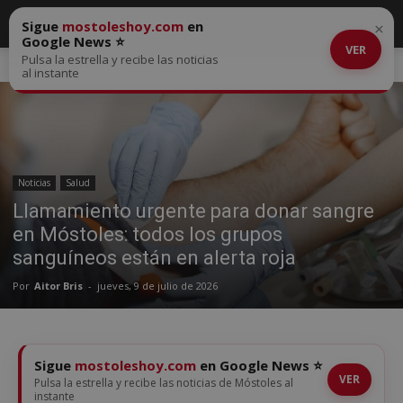
Sigue
mostoleshoy.com
en
×
Google News ⭐
VER
Pulsa la estrella y recibe las noticias
Inicio
Noticias
al instante
Noticias
Salud
Llamamiento urgente para donar sangre
en Móstoles: todos los grupos
sanguíneos están en alerta roja
Por
Aitor Bris
-
jueves, 9 de julio de 2026
Sigue
mostoleshoy.com
en Google News ⭐
VER
Pulsa la estrella y recibe las noticias de Móstoles al
instante