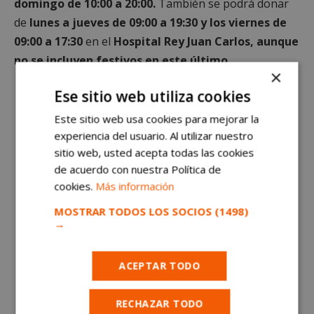
domingo de 10:00 a 20:00.
También se podrá donar
de
lunes a jueves de 09:00 a 19:30 y los viernes de
09:00 a 17:30
en el
Hospital Rey Juan Carlos, aunque
no se incluyen festivos en este último.
×
Ese sitio web utiliza cookies
🩸 ANTE LA ALERTA ROJA EN LAS
RESERVAS DE TODOS LOS GRUPOS
Este sitio web usa cookies para mejorar la
experiencia del usuario. Al utilizar nuestro
SANGUÍNEOS,
@MADRIDONASANGRE
sitio web, usted acepta todas las cookies
HACE UN LLAMAMIENTO URGENTE.
de acuerdo con nuestra Política de
cookies.
Más información
👉 EN LA COMUNIDAD DE MADRID
MOSTRAR TODOS LOS SOCIOS
(1498)
PUEDES DONAR EN CUALQUIERA DE
→
LOS 31 PUNTOS FIJOS O EN LAS
UNIDADES MÓVILES.
ACEPTAR TODO
DONA SANGRE ❤️ DONA VIDA
RECHAZAR TODO