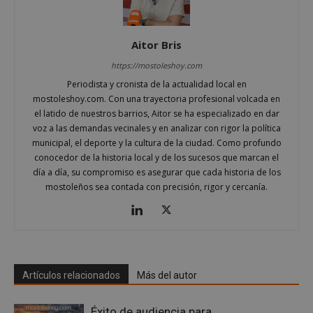
Nor
es u
gene
azar
Aitor Bris
en q
pued
https://mostoleshoy.com
espe
sitio
Periodista y cronista de la actualidad local en
buen
es m
mostoleshoy.com. Con una trayectoria profesional volcada en
un e
el latido de nuestros barrios, Aitor se ha especializado en dar
inic
para
voz a las demandas vecinales y en analizar con rigor la política
entr
municipal, el deporte y la cultura de la ciudad. Como profundo
_GRECAPTCHA
6 meses
Goo
Google LLC
conocedor de la historia local y de los sucesos que marcan el
reC
www.google.com
día a día, su compromiso es asegurar que cada historia de los
esta
cook
mostoleños sea contada con precisión, rigor y cercanía.
nece
(_GR
cuan
ejec
fin d
prop
su an
ries
Artículos relacionados
Más del autor
CookieScriptConsent
1 mes
El se
CookieScript
Cook
mostoleshoy.com
Scri
Éxito de audiencia para
utili