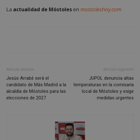
Cookies de rendimiento
La
actualidad de Móstoles
en
mostoleshoy.com
Cookies de preferencias
Cookies de funcionalidad
Cookies no clasificadas
Las cookies estrictamente necesarias permiten la
funcionalidad principal del sitio web, como el
inicio de sesión de usuario y la gestión de cuentas.
El sitio web no se puede utilizar correctamente sin
las cookies estrictamente necesarias.
Proveedor
/
Artículo anterior
Artículo siguiente
Nombre
Vencimiento
Desc
Dominio
Jesús Arrabé será el
JUPOL denuncia altas
PHPSESSID
Sesión
Cook
PHP.net
candidato de Más Madrid a la
temperaturas en la comisaría
gene
mostoleshoy.com
apli
alcaldía de Móstoles para las
local de Móstoles y exige
basa
elecciones de 2027
medidas urgentes
leng
Este
iden
prop
gene
utili
mant
vari
sesi
usua