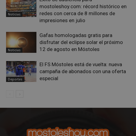
cook
mostoleshoy.com: récord histórico en
reco
pref
redes con cerca de 8 millones de
Noticias
de
impresiones en julio
cons
de c
los v
nece
Gafas homologadas gratis para
el b
disfrutar del eclipse solar el próximo
cook
Cook
12 de agosto en Móstoles
Noticias
Scri
func
corr
El FS Móstoles está de vuelta: nueva
__cf_bm
30 minutos
Esta
Cloudflare Inc.
campaña de abonados con una oferta
utili
.vimeo.com
dist
especial
Deportes
hum
bots.
bene
para 
web,
de r
info
váli
uso d
web
Storage declaration