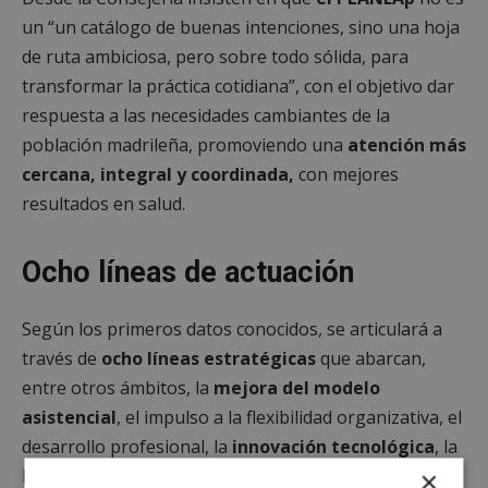
un “un catálogo de buenas intenciones, sino una hoja
de ruta ambiciosa, pero sobre todo sólida, para
transformar la práctica cotidiana”, con el objetivo dar
respuesta a las necesidades cambiantes de la
población madrileña, promoviendo una
atención más
cercana, integral y coordinada,
con mejores
resultados en salud.
Ocho líneas de actuación
Según los primeros datos conocidos, se articulará a
través de
ocho líneas estratégicas
que abarcan,
entre otros ámbitos, la
mejora del modelo
asistencial
, el impulso a la flexibilidad organizativa, el
desarrollo profesional, la
innovación tecnológica
, la
humanización y la
modernización de las
×