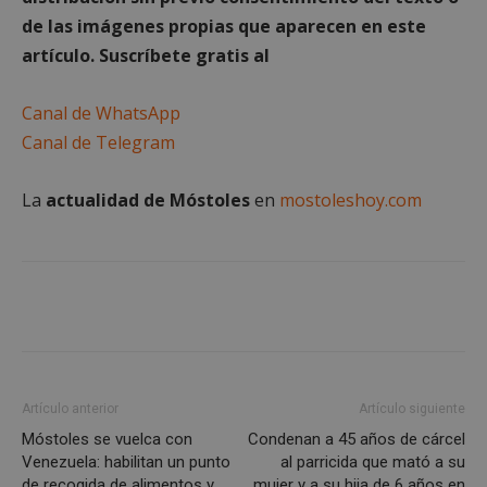
de las imágenes propias que aparecen en este
artículo. Suscríbete gratis al
Cookies de
Cookies de
preferencias
funcionalidad
Canal de WhatsApp
Canal de Telegram
Cookies no clasificadas
La
actualidad de Móstoles
en
mostoleshoy.com
Cookies estrictamente necesarias
Cookies de rendimiento
Cookies de preferencias
Artículo anterior
Artículo siguiente
Cookies de funcionalidad
Móstoles se vuelca con
Condenan a 45 años de cárcel
Cookies no clasificadas
Venezuela: habilitan un punto
al parricida que mató a su
de recogida de alimentos y
mujer y a su hija de 6 años en