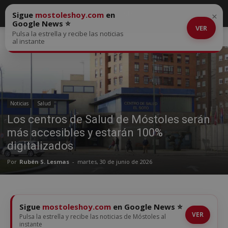
Sigue
mostoleshoy.com
en
×
Google News ⭐
VER
Pulsa la estrella y recibe las noticias
Inicio
Noticias
al instante
Noticias
Salud
Los centros de Salud de Móstoles serán
más accesibles y estarán 100%
digitalizados
Por
Rubén S. Lesmas
-
martes, 30 de junio de 2026
Sigue
mostoleshoy.com
en Google News ⭐
VER
Pulsa la estrella y recibe las noticias de Móstoles al
instante