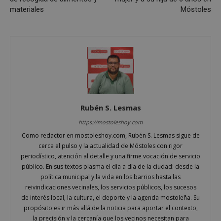
Las cookies estrictamente necesarias permiten la
materiales
Móstoles
funcionalidad principal del sitio web, como el
inicio de sesión de usuario y la gestión de cuentas.
El sitio web no se puede utilizar correctamente sin
las cookies estrictamente necesarias.
Proveedor
/
Nombre
Vencimiento
Desc
Dominio
PHPSESSID
Sesión
Cook
PHP.net
gene
mostoleshoy.com
apli
basa
leng
Rubén S. Lesmas
Este
iden
prop
https://mostoleshoy.com
gene
utili
Como redactor en mostoleshoy.com, Rubén S. Lesmas sigue de
mant
cerca el pulso y la actualidad de Móstoles con rigor
vari
sesi
periodístico, atención al detalle y una firme vocación de servicio
usua
público. En sus textos plasma el día a día de la ciudad: desde la
Nor
es u
política municipal y la vida en los barrios hasta las
gene
reivindicaciones vecinales, los servicios públicos, los sucesos
azar
en q
de interés local, la cultura, el deporte y la agenda mostoleña. Su
pued
propósito es ir más allá de la noticia para aportar el contexto,
espe
sitio
la precisión y la cercanía que los vecinos necesitan para