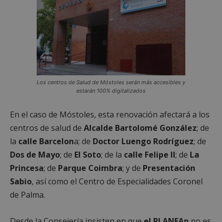
Los centros de Salud de Móstoles serán más accesibles y
estarán 100% digitalizados
En el caso de Móstoles, esta renovación afectará a los
centros de salud de
Alcalde Bartolomé González
; de
la
calle Barcelon
a; de
Doctor Luengo Rodríguez
; de
Dos de Mayo
; de
El Soto
; de la
calle Felipe II
; de
La
Princesa
; de
Parque Coimbra
; y de
Presentación
Sabio
, así como el Centro de Especialidades Coronel
de Palma.
Desde la Consejería insisten en que
el PLANEAp
no es