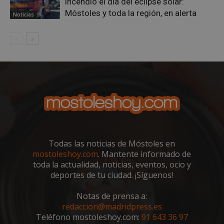
incendio el día del eclipse solar:
el b
cook
Móstoles y toda la región, en alerta
Noticias
Cook
Scri
func
corr
__cf_bm
30 minutos
Esta
Cloudflare Inc.
utili
.vimeo.com
dist
hum
bots.
bene
para 
web,
de r
info
váli
uso d
web
Todas las noticias de Móstoles en
mostoleshoy.com
. Mantente informado de
Storage declaration
toda la actualidad, noticias, eventos, ocio y
Storage
deportes de tu ciudad. ¡Síguenos!
Nombre
Descripción
type
job_listing_60028_0
Notas de prensa a:
redaccion@madridpress.es
_grecaptcha
Teléfono mostoleshoy.com:
91 643 36 97
google_auto_fc_cmp_setting