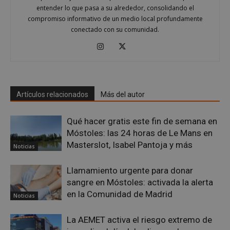
buen
entender lo que pasa a su alrededor, consolidando el
es m
un e
compromiso informativo de un medio local profundamente
inic
conectado con su comunidad.
para
entr
_GRECAPTCHA
6 meses
Goo
Google LLC
reC
www.google.com
esta
cook
nece
(_GR
Artículos relacionados
Más del autor
cuan
ejec
fin d
prop
Qué hacer gratis este fin de semana en
su an
Móstoles: las 24 horas de Le Mans en
ries
Masterslot, Isabel Pantoja y más
Noticias
CookieScriptConsent
1 mes
El se
CookieScript
Cook
mostoleshoy.com
Scri
Llamamiento urgente para donar
utili
cook
sangre en Móstoles: activada la alerta
reco
pref
en la Comunidad de Madrid
Noticias
de
cons
de c
La AEMET activa el riesgo extremo de
los v
nece