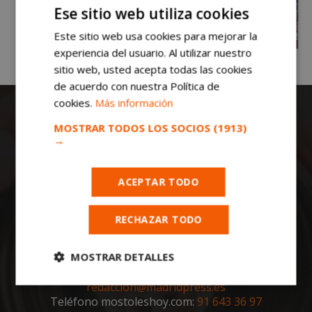
Ese sitio web utiliza cookies
Este sitio web usa cookies para mejorar la
experiencia del usuario. Al utilizar nuestro
sitio web, usted acepta todas las cookies
de acuerdo con nuestra Política de
cookies.
Más información
MOSTRAR TODOS LOS SOCIOS
(1913)
→
ACEPTAR TODO
Todas las noticias de Móstoles en
mostoleshoy.com
. Mantente informado de
RECHAZAR TODO
toda la actualidad, noticias, eventos, ocio y
deportes de tu ciudad. ¡Síguenos!
MOSTRAR DETALLES
Notas de prensa a:
redaccion@madridpress.es
Cookies
Cookies de
estrictamente
rendimiento
Teléfono mostoleshoy.com:
91 643 36 97
necesarias