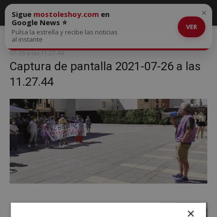
×
Sigue
mostoleshoy.com
en
Google News ⭐
VER
Pulsa la estrella y recibe las noticias
Inicio
Los pensionistas de Móstoles en contra del Plan de
al instante
Residencias Privadas del Gobierno Local
Captura de pantalla 2021-
07-26 a las 11.27.44
Captura de pantalla 2021-07-26 a las
11.27.44
×