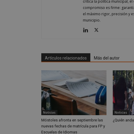
crítica la política municipal, 
compromiso es firme: garantiz
el máximo rigor, precisión y 
municipio.
cf_clearance
Storage declaratio
Artículos relacionados
Más del autor
Nombre
wpjm-stat-job_vie
__tt_embed__stora
wpjm-stat-job_vie
wpjm-stat-job_vie
wpjm-stat-job_vie
Noticias
Noticias
wpjm-stat-job_vie
Móstoles afronta en septiembre las
¿Quién anda
nuevas fechas de matrícula para FP y
google_auto_fc_c
Escuelas de Idiomas