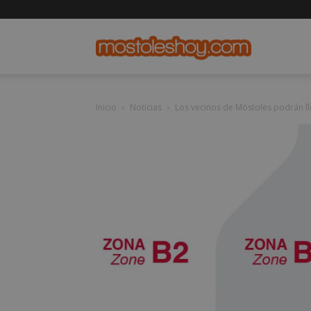
mostolesho
Inicio
Noticias
Los vecinos de Móstoles podrán lle