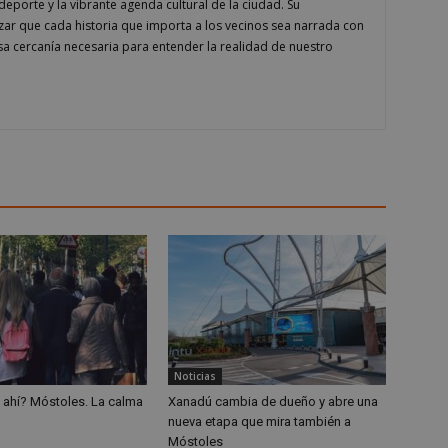
días
seguridad, asegurando que los u
el deporte y la vibrante agenda cultural de la ciudad. Su
permanezcan conectados y sus d
ar que cada historia que importa a los vecinos sea narrada con
protegidos mientras navegan por 
interactúan con sus servicios.
esa cercanía necesaria para entender la realidad de nuestro
1 año
Esta cookie es utilizada por el se
Cloudflare, Inc.
para identificar el tráfico web de
.alcorconhoy.com
cualquier restricción de segurid
dirección IP del visitante. Es ese
funciones de seguridad de un sit
proporcionar protección contra v
maliciosos.
n
Storage type
w_unique_99537
Almacenamiento local
ge_test
Almacenamiento de sesión
w_unique_99277
Almacenamiento local
w_unique_99355
Almacenamiento local
w_unique_99516
Almacenamiento local
Noticias
w_unique_99437
Almacenamiento local
 ahí? Móstoles. La calma
Xanadú cambia de dueño y abre una
nueva etapa que mira también a
mp_setting
Almacenamiento local
Móstoles