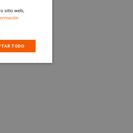
ro sitio web,
formación
PTAR TODO
Cookies no
clasificadas
encias