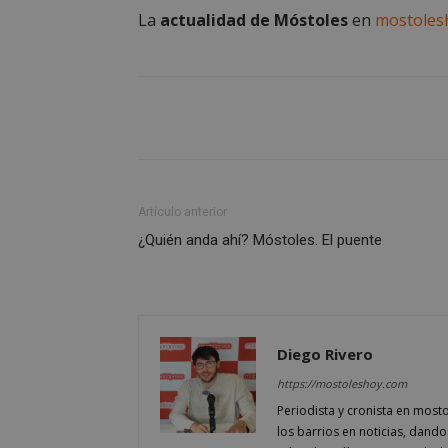
Las cookies estricta
La
actualidad de Móstoles
en
mostoles
la gestión de cuenta
Nombre
__cf_bm
CookieScriptConse
Artículo anterior
¿Quién anda ahí? Móstoles. El puente
__cf_bm
VISITOR_PRIVACY
Diego Rivero
https://mostoleshoy.com
Periodista y cronista en most
los barrios en noticias, dando
msToken