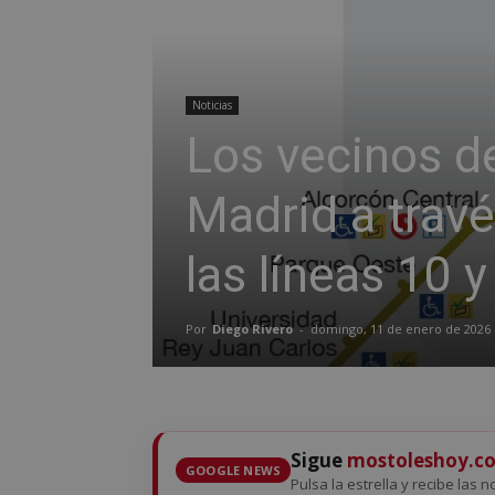
Noticias
Los vecinos d
Madrid a travé
las líneas 10 
Por
Diego Rivero
-
domingo, 11 de enero de 2026
Sigue
mostoleshoy.c
GOOGLE NEWS
Pulsa la estrella y recibe las 