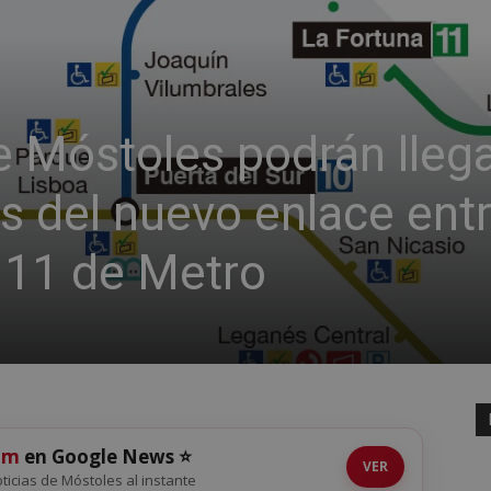
e Móstoles podrán llega
s del nuevo enlace ent
y 11 de Metro
om
en Google News ⭐
VER
noticias de Móstoles al instante