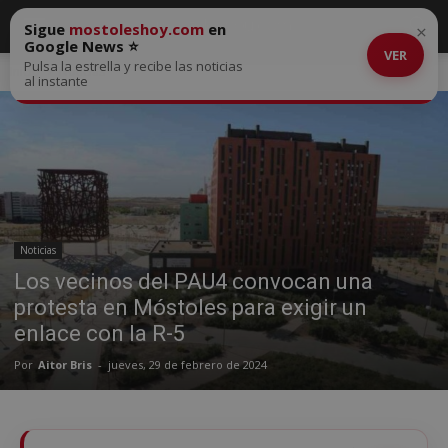
Sigue
mostoleshoy.com
en
×
Google News ⭐
VER
Pulsa la estrella y recibe las noticias
Inicio
Noticias
al instante
Noticias
Los vecinos del PAU4 convocan una
protesta en Móstoles para exigir un
enlace con la R-5
Por
Aitor Bris
-
jueves, 29 de febrero de 2024