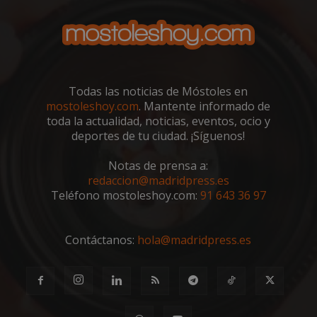
VISITOR_PRIVACY_METADATA
5 meses 4
YouTube
semanas
.youtube.com
Todas las noticias de Móstoles en
mostoleshoy.com
. Mantente informado de
toda la actualidad, noticias, eventos, ocio y
deportes de tu ciudad. ¡Síguenos!
Notas de prensa a:
redaccion@madridpress.es
Teléfono mostoleshoy.com:
91 643 36 97
Contáctanos:
hola@madridpress.es
msToken
.tiktok.com
1 semana 
días