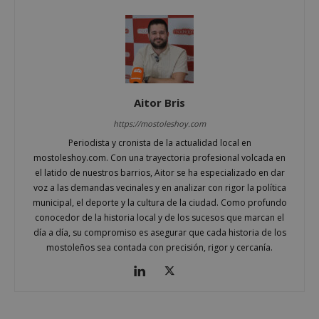
Cookies estrictamente necesarias
Cookies de rendimiento
Cookies de preferencias
Cookies de funcionalidad
Cookies no clasificadas
Aitor Bris
Las cookies estrictamente necesarias permiten la
funcionalidad principal del sitio web, como el
https://mostoleshoy.com
inicio de sesión de usuario y la gestión de cuentas.
Periodista y cronista de la actualidad local en
El sitio web no se puede utilizar correctamente sin
las cookies estrictamente necesarias.
mostoleshoy.com. Con una trayectoria profesional volcada en
el latido de nuestros barrios, Aitor se ha especializado en dar
Proveedor
/
Nombre
Vencimient
voz a las demandas vecinales y en analizar con rigor la política
Dominio
municipal, el deporte y la cultura de la ciudad. Como profundo
__cf_bm
29 minuto
Cloudflare Inc.
conocedor de la historia local y de los sucesos que marcan el
56 segundo
.x.com
día a día, su compromiso es asegurar que cada historia de los
mostoleños sea contada con precisión, rigor y cercanía.