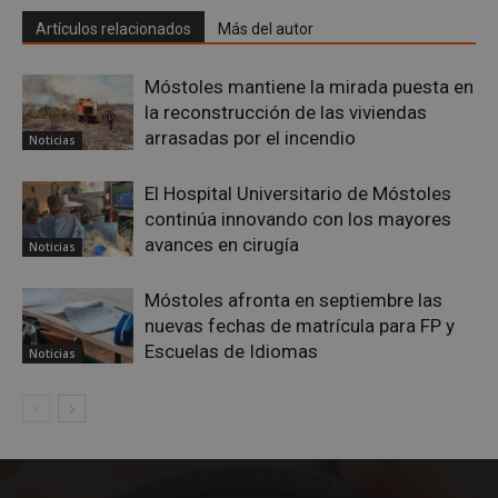
Artículos relacionados
Más del autor
CookieScriptConsent
4 semanas 
CookieScript
días
mostoleshoy.com
Móstoles mantiene la mirada puesta en
la reconstrucción de las viviendas
arrasadas por el incendio
Noticias
El Hospital Universitario de Móstoles
continúa innovando con los mayores
avances en cirugía
Noticias
Móstoles afronta en septiembre las
nuevas fechas de matrícula para FP y
__cf_bm
29 minuto
Cloudflare Inc.
Escuelas de Idiomas
Noticias
58 segundo
.twitter.com