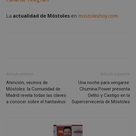
La
actualidad de Móstoles
en
mostoleshoy.com
Cookies no clasificadas
Cookies estrictamente necesarias
Cookies de rendimiento
Artículo anterior
Artículo siguiente
Cookies de preferencias
Atención, vecinos de
Una noche para vengarse:
Cookies de funcionalidad
Móstoles: la Comunidad de
Chumina Power presenta
Cookies no clasificadas
Madrid revela todas las claves
Delito y Castigo en la
a conocer sobre el hantavirus
Supercervecería de Móstoles
Las cookies estrictamente necesarias permiten la
funcionalidad principal del sitio web, como el
inicio de sesión de usuario y la gestión de cuentas.
El sitio web no se puede utilizar correctamente sin
las cookies estrictamente necesarias.
Proveedor
/