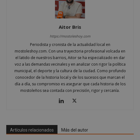
Nombre
Vencimient
Dominio
__cf_bm
29 minuto
Cloudflare Inc.
56 segundo
.x.com
Aitor Bris
https://mostoleshoy.com
Periodista y cronista de la actualidad local en
mostoleshoy.com. Con una trayectoria profesional volcada en
el latido de nuestros barrios, Aitor se ha especializado en dar
voz a las demandas vecinales y en analizar con rigor la política
municipal, el deporte y la cultura de la ciudad. Como profundo
CookieScriptConsent
4 semanas 
CookieScript
conocedor de la historia local y de los sucesos que marcan el
días
mostoleshoy.com
día a día, su compromiso es asegurar que cada historia de los
mostoleños sea contada con precisión, rigor y cercanía.
Artículos relacionados
Más del autor