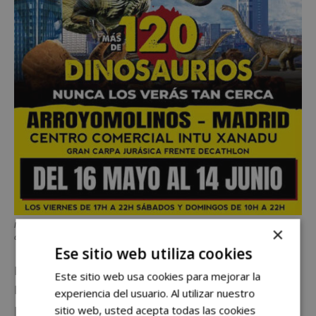
Más de 120 especies a escala real en Xanadú: la mayor exposición de
×
dinosaurios aterriza cerca de Móstoles
Ese sitio web utiliza cookies
La exposición cuenta con un aforo de 500 personas y
Este sitio web usa cookies para mejorar la
los usuarios disponen de una hora de acceso y salida
experiencia del usuario. Al utilizar nuestro
para disfrutar durante 90 minutos de la experiencia a
sitio web, usted acepta todas las cookies