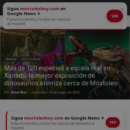
Sigue
mostoleshoy.com
en
×
Google News ⭐
VER
Pulsa la estrella y recibe las noticias
Inicio
Noticias
al instante
Noticias
Ocio y cultura
Más de 120 especies a escala real en
Xanadú: la mayor exposición de
dinosaurios aterriza cerca de Móstoles
Por
Aitor Bris
-
miércoles, 13 de mayo de 2026
Sigue
mostoleshoy.com
en Google News ⭐
VER
Pulsa la estrella y recibe las noticias de Móstoles al
instante