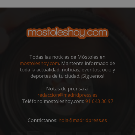
CookieScriptConsent
1 mes
El se
CookieScript
Cook
mostoleshoy.com
Scri
utili
cook
reco
pref
de
cons
de c
los v
nece
el b
Todas las noticias de Móstoles en
cook
mostoleshoy.com
. Mantente informado de
Cook
Scri
toda la actualidad, noticias, eventos, ocio y
func
deportes de tu ciudad. ¡Síguenos!
corr
__cf_bm
30 minutos
Esta
Cloudflare Inc.
Notas de prensa a:
utili
.vimeo.com
dist
redaccion@madridpress.es
hum
Teléfono mostoleshoy.com:
91 643 36 97
bots.
bene
para 
web,
de r
Contáctanos:
hola@madridpress.es
info
váli
uso d