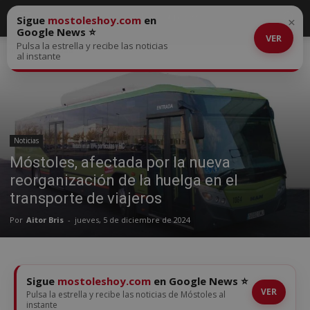
Sigue
mostoleshoy.com
en
×
Google News ⭐
VER
Pulsa la estrella y recibe las noticias
Inicio
Noticias
al instante
Noticias
Móstoles, afectada por la nueva
reorganización de la huelga en el
transporte de viajeros
Por
Aitor Bris
-
jueves, 5 de diciembre de 2024
Sigue
mostoleshoy.com
en Google News ⭐
VER
Pulsa la estrella y recibe las noticias de Móstoles al
instante