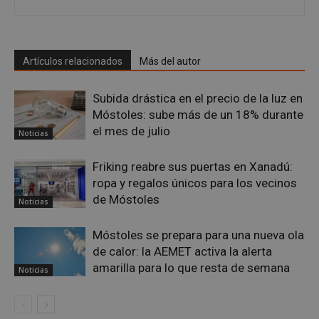
mant
vari
sesi
usua
Nor
es u
Artículos relacionados
Más del autor
gene
azar
en q
Subida drástica en el precio de la luz en
pued
espe
Móstoles: sube más de un 18% durante
sitio
buen
el mes de julio
Noticias
es m
un e
inic
Friking reabre sus puertas en Xanadú:
para
entr
ropa y regalos únicos para los vecinos
de Móstoles
_GRECAPTCHA
6 meses
Goo
Google LLC
Noticias
reC
www.google.com
esta
cook
Móstoles se prepara para una nueva ola
nece
(_GR
de calor: la AEMET activa la alerta
cuan
amarilla para lo que resta de semana
ejec
Noticias
fin d
prop
su an
ries