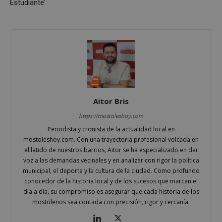
Estudiante’
Cookies estrictamente necesarias
Cookies de rendimiento
Cookies de preferencias
Cookies de funcionalidad
Cookies no clasificadas
Las cookies estrictamente necesarias permiten la
funcionalidad principal del sitio web, como el
Aitor Bris
inicio de sesión de usuario y la gestión de cuentas.
El sitio web no se puede utilizar correctamente sin
https://mostoleshoy.com
las cookies estrictamente necesarias.
Periodista y cronista de la actualidad local en
Proveedor
/
mostoleshoy.com. Con una trayectoria profesional volcada en
Nombre
Vencimiento
Desc
Dominio
el latido de nuestros barrios, Aitor se ha especializado en dar
PHPSESSID
Sesión
Cook
PHP.net
voz a las demandas vecinales y en analizar con rigor la política
gene
mostoleshoy.com
municipal, el deporte y la cultura de la ciudad. Como profundo
apli
basa
conocedor de la historia local y de los sucesos que marcan el
leng
día a día, su compromiso es asegurar que cada historia de los
Este
iden
mostoleños sea contada con precisión, rigor y cercanía.
prop
gene
utili