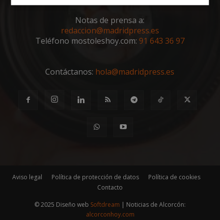
Cookies
Cookies de
estrictamente
rendimiento
Notas de prensa a:
necesarias
redaccion@madridpress.es
Teléfono mostoleshoy.com:
91 643 36 97
Cookies de
Cookies de
preferencias
funcionalidad
Contáctanos:
hola@madridpress.es
Cookies no clasificadas
Cookies estrictamente necesarias
Aviso legal
Política de protección de datos
Política de cookies
Contacto
Cookies de rendimiento
Cookies de preferencias
© 2025 Diseño web
Softdream
| Noticias de Alcorcón:
alcorconhoy.com
Cookies de funcionalidad