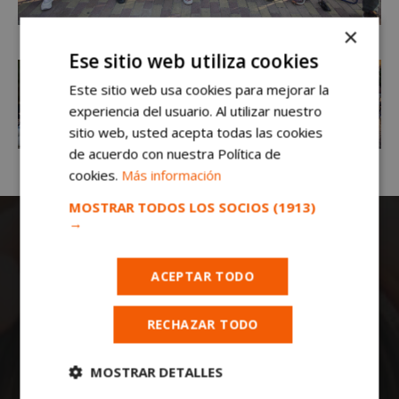
×
Ese sitio web utiliza cookies
Este sitio web usa cookies para mejorar la
experiencia del usuario. Al utilizar nuestro
sitio web, usted acepta todas las cookies
de acuerdo con nuestra Política de
cookies.
Más información
MOSTRAR TODOS LOS SOCIOS
(1913)
→
ACEPTAR TODO
RECHAZAR TODO
Todas las noticias de Móstoles en
mostoleshoy.com
. Mantente informado de
MOSTRAR DETALLES
toda la actualidad, noticias, eventos, ocio y
deportes de tu ciudad. ¡Síguenos!