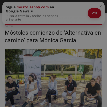
×
Sigue
mostoleshoy.com
en
Google News ⭐
VER
Pulsa la estrella y recibe las noticias
Inicio
Móstoles comienzo de ‘Alternativa en camino’ para Mónica
al instante
García
Móstoles comienzo de ‘Alternativa en camino’ para Mónica
García
Móstoles comienzo de ‘Alternativa en
camino’ para Mónica García