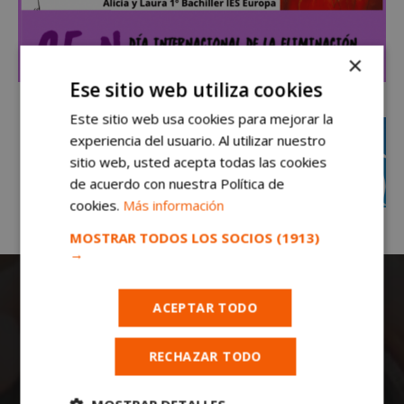
×
Ese sitio web utiliza cookies
Este sitio web usa cookies para mejorar la
experiencia del usuario. Al utilizar nuestro
sitio web, usted acepta todas las cookies
de acuerdo con nuestra Política de
cookies.
Más información
MOSTRAR TODOS LOS SOCIOS
(1913)
→
ACEPTAR TODO
RECHAZAR TODO
Todas las noticias de Móstoles en