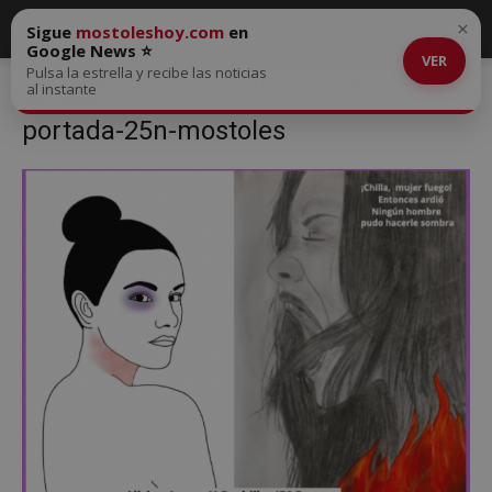
×
Sigue
mostoleshoy.com
en
Google News ⭐
VER
Pulsa la estrella y recibe las noticias
Inicio
Móstoles conmemora los derechos de la infancia
portada-
al instante
25n-mostoles
portada-25n-mostoles