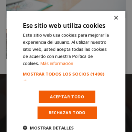
×
Ese sitio web utiliza cookies
Este sitio web usa cookies para mejorar la
experiencia del usuario. Al utilizar nuestro
sitio web, usted acepta todas las cookies
de acuerdo con nuestra Política de
cookies.
Más información
MOSTRAR TODOS LOS SOCIOS
(1498)
→
ACEPTAR TODO
RECHAZAR TODO
Todas las noticias de Móstoles en
MOSTRAR DETALLES
mostoleshoy.com
. Mantente informado de