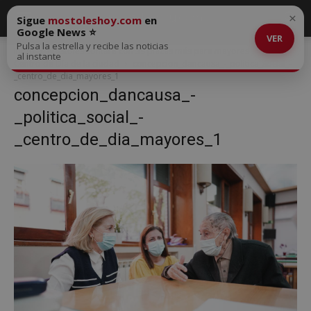
×
Sigue
mostoleshoy.com
en
Google News ⭐
VER
Pulsa la estrella y recibe las noticias
Inicio
Móstoles contará con 39 plazas más para mayores en los
al instante
Centro de Día de la ciudad
concepcion_dancausa_-_politica_social_-
_centro_de_dia_mayores_1
concepcion_dancausa_-
_politica_social_-
_centro_de_dia_mayores_1