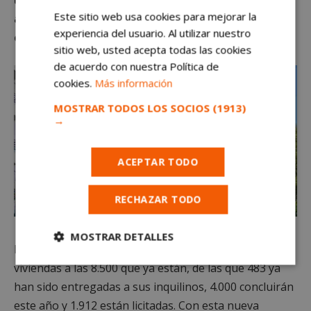
Este sitio web usa cookies para mejorar la
ajardinadas, piscina, trastero y plaza de garaje,
experiencia del usuario. Al utilizar nuestro
entre otros servicios.
sitio web, usted acepta todas las cookies
de acuerdo con nuestra Política de
cookies.
Más información
MOSTRAR TODOS LOS SOCIOS
(1913)
→
ACEPTAR TODO
RECHAZAR TODO
MOSTRAR DETALLES
El Ejecutivo autonómico suma estas 2.000 nuevas
Cookies
Cookies de
viviendas a las 8.500 que ya están, de las que 483 ya
estrictamente
rendimiento
han sido entregadas a sus inquilinos, 4.000 concluirán
necesarias
este año y 1.912 están licitadas. Con esta nueva