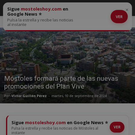
Sigue
mostoleshoy.com
en
×
Google News ⭐
VER
Pulsa la estrella y recibe las noticias
Inicio
Noticias
al instante
Noticias
Móstoles formará parte de las nuevas
promociones del Plan Vive
Por
Víctor Guillén Pérez
-
martes, 10 de septiembre de 2024
Sigue
mostoleshoy.com
en Google News ⭐
VER
Pulsa la estrella y recibe las noticias de Móstoles al
instante