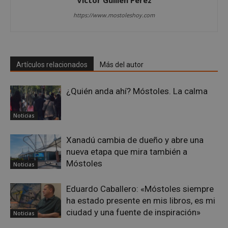
https://www.mostoleshoy.com
Artículos relacionados
Más del autor
__cf_bm
29 minuto
Cloudflare Inc.
58 segundo
.twitter.com
¿Quién anda ahí? Móstoles. La calma
Noticias
Xanadú cambia de dueño y abre una
nueva etapa que mira también a
Móstoles
Noticias
VISITOR_PRIVACY_METADATA
5 meses 4
YouTube
semanas
.youtube.com
Eduardo Caballero: «Móstoles siempre
ha estado presente en mis libros, es mi
ciudad y una fuente de inspiración»
Noticias