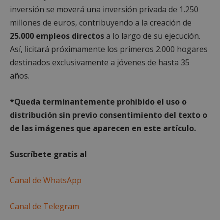
inversión se moverá una inversión privada de 1.250
millones de euros, contribuyendo a la creación de
Cookies de
Cookies de
preferencias
funcionalidad
25.000 empleos directos
a lo largo de su ejecución.
Así, licitará próximamente los primeros 2.000 hogares
destinados exclusivamente a jóvenes de hasta 35
Cookies no clasificadas
años.
*Queda term
inantemente prohibido el uso o
distribución sin previo consentimiento del texto o
de las imágenes que aparecen en este artículo.
Cookies estrictamente necesarias
Cookies de rendimiento
Suscríbete gratis al
Cookies de preferencias
Canal de WhatsApp
Cookies de funcionalidad
Cookies no clasificadas
Canal de Telegram
Las cookies estrictamente necesarias permiten la
funcionalidad principal del sitio web, como el