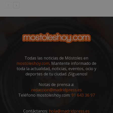
Todas las noticias de Móstoles en
msToken
.tiktok.com
1 semana 
mostoleshoy.com
. Mantente informado de
días
toda la actualidad, noticias, eventos, ocio y
deportes de tu ciudad. ¡Síguenos!
Notas de prensa a:
redaccion@madridpress.es
Teléfono mostoleshoy.com:
91 643 36 97
Contáctanos:
hola@madridpress.es