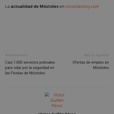
inicio de sesión de usuario y la gestión de cuentas.
La
actualidad de Móstoles
en
mostoleshoy.com
El sitio web no se puede utilizar correctamente sin
las cookies estrictamente necesarias.
Proveedor
/
Nombre
Vencimient
Dominio
__cf_bm
29 minuto
Cloudflare Inc.
56 segundo
.x.com
Artículo anterior
Artículo siguiente
Casi 1.000 servicios policiales
Ofertas de empleo en
para velar por la seguridad en
Móstoles
las Fiestas de Móstoles
CookieScriptConsent
4 semanas 
CookieScript
días
mostoleshoy.com
Víctor Guillén Pérez