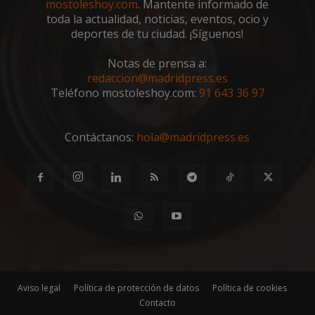
mostoleshoy.com
. Mantente informado de
de
toda la actualidad, noticias, eventos, ocio y
cons
de c
deportes de tu ciudad. ¡Síguenos!
los v
nece
el b
Notas de prensa a:
cook
redaccion@madridpress.es
Cook
Scri
Teléfono mostoleshoy.com:
91 643 36 97
func
corr
__cf_bm
30 minutos
Esta
Cloudflare Inc.
Contáctanos:
hola@madridpress.es
utili
.vimeo.com
dist
hum
bots.
bene
para 
web,
de r
info
váli
uso d
web
Storage declaration
Aviso legal
Política de protección de datos
Política de cookies
Storage
Nombre
Descripción
Contacto
type