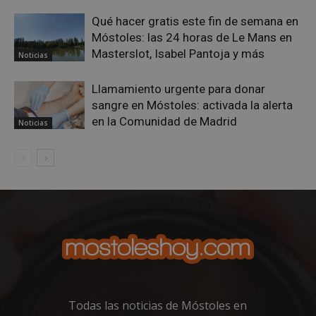
azar
en q
Qué hacer gratis este fin de semana en
pued
Móstoles: las 24 horas de Le Mans en
espe
sitio
Masterslot, Isabel Pantoja y más
Noticias
buen
es m
un e
inic
Llamamiento urgente para donar
para
sangre en Móstoles: activada la alerta
entr
en la Comunidad de Madrid
Noticias
_GRECAPTCHA
6 meses
Goo
Google LLC
reC
www.google.com
esta
cook
nece
(_GR
cuan
ejec
fin d
prop
su an
ries
CookieScriptConsent
1 mes
El se
CookieScript
Cook
mostoleshoy.com
Scri
utili
cook
Todas las noticias de Móstoles en
reco
pref