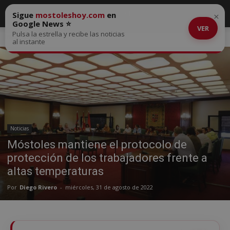
Sigue
mostoleshoy.com
en
×
Google News ⭐
VER
Pulsa la estrella y recibe las noticias
Inicio
Noticias
al instante
Noticias
Móstoles mantiene el protocolo de
protección de los trabajadores frente a
altas temperaturas
Por
Diego Rivero
-
miércoles, 31 de agosto de 2022