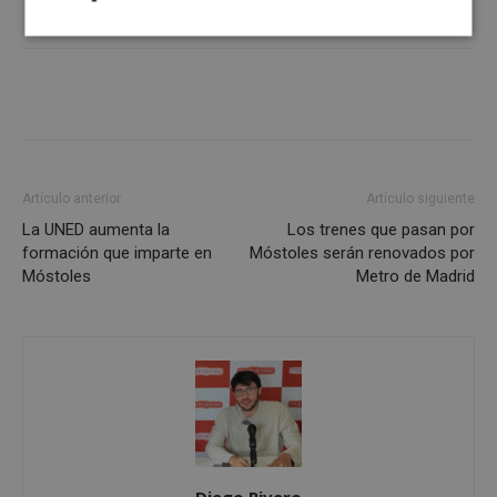
Cookies
Cookies de
estrictamente
rendimiento
necesarias
Cookies de
Cookies de
preferencias
funcionalidad
Artículo anterior
Artículo siguiente
La UNED aumenta la
Los trenes que pasan por
formación que imparte en
Móstoles serán renovados por
Cookies no clasificadas
Móstoles
Metro de Madrid
Cookies estrictamente necesarias
Cookies de rendimiento
Cookies de preferencias
Diego Rivero