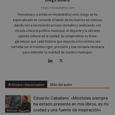
Cookies de funcionalidad
https://mostoleshoy.com
Cookies no clasificadas
Periodista y cronista en mostoleshoy.com, Diego se ha
especializado en convertir el latido de los barrios en noticias,
Las cookies estrictamente necesarias permiten la
funcionalidad principal del sitio web, como el
dando voz a las reivindicaciones vecinales y analizando con
inicio de sesión de usuario y la gestión de cuentas.
mirada crítica la política municipal, el deporte y la vibrante
El sitio web no se puede utilizar correctamente sin
agenda cultural de la ciudad. Su compromiso es firme:
las cookies estrictamente necesarias.
garantizar que cada historia que importa a los vecinos sea
Proveedor
/
narrada con el máximo rigor, precisión y esa cercanía necesaria
Nombre
Vencimiento
Desc
Dominio
para entender la realidad de nuestro municipio.
PHPSESSID
Sesión
Cook
PHP.net
gene
mostoleshoy.com
apli
basa
leng
Este
iden
prop
Artículos relacionados
Más del autor
gene
utili
mant
vari
Eduardo Caballero: «Móstoles siempre
sesi
usua
ha estado presente en mis libros, es mi
Nor
ciudad y una fuente de inspiración»
es u
Noticias
gene