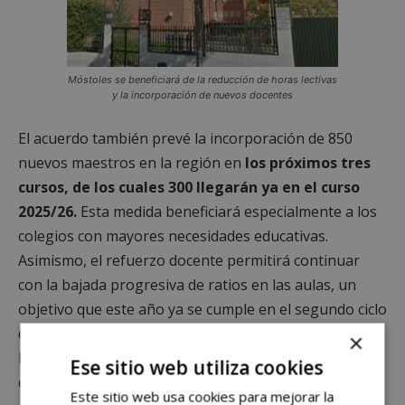
Móstoles se beneficiará de la reducción de horas lectivas
y la incorporación de nuevos docentes
El acuerdo también prevé la incorporación de 850
nuevos maestros en la región en
los próximos tres
cursos, de los cuales 300 llegarán ya en el curso
2025/26.
Esta medida beneficiará especialmente a los
colegios con mayores necesidades educativas.
Asimismo, el refuerzo docente permitirá continuar
con la bajada progresiva de ratios en las aulas, un
objetivo que este año ya se cumple en el segundo ciclo
de Infantil y en 1º y 2º de ESO, y que llegará a toda la
×
Educación Secundaria Obligatoria y a los dos primeros
Ese sitio web utiliza cookies
cursos de Primaria al finalizar la Legislatura.
Este sitio web usa cookies para mejorar la