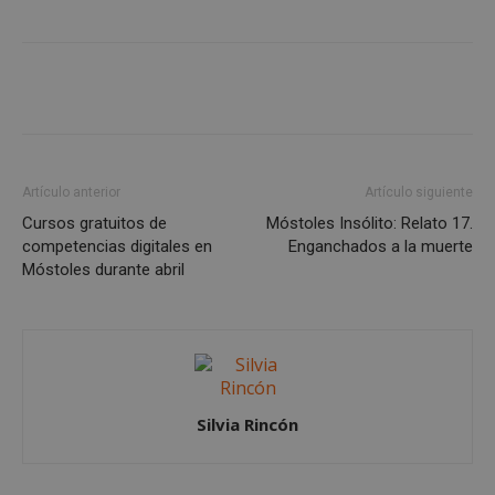
Cookies de
Cookies de
preferencias
funcionalidad
Cookies no clasificadas
Artículo anterior
Artículo siguiente
Cursos gratuitos de
Móstoles Insólito: Relato 17.
competencias digitales en
Enganchados a la muerte
Móstoles durante abril
Cookies estrictamente necesarias
Cookies de rendimiento
Cookies de preferencias
Cookies de funcionalidad
Cookies no clasificadas
Silvia Rincón
Las cookies estrictamente necesarias permiten la
funcionalidad principal del sitio web, como el
inicio de sesión de usuario y la gestión de cuentas.
El sitio web no se puede utilizar correctamente sin