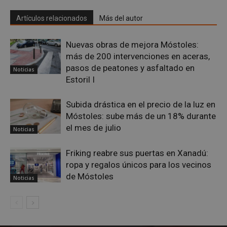
las cookies estrictamente necesarias.
Artículos relacionados
Más del autor
Proveedor
/
Nombre
Vencimiento
Desc
Dominio
PHPSESSID
Sesión
Cook
PHP.net
Nuevas obras de mejora Móstoles:
gene
mostoleshoy.com
más de 200 intervenciones en aceras,
apli
basa
pasos de peatones y asfaltado en
Noticias
leng
Este
Estoril I
iden
prop
gene
Subida drástica en el precio de la luz en
utili
mant
Móstoles: sube más de un 18% durante
vari
el mes de julio
sesi
Noticias
usua
Nor
es u
Friking reabre sus puertas en Xanadú:
gene
azar
ropa y regalos únicos para los vecinos
en q
de Móstoles
pued
Noticias
espe
sitio
buen
es m
un e
inic
para