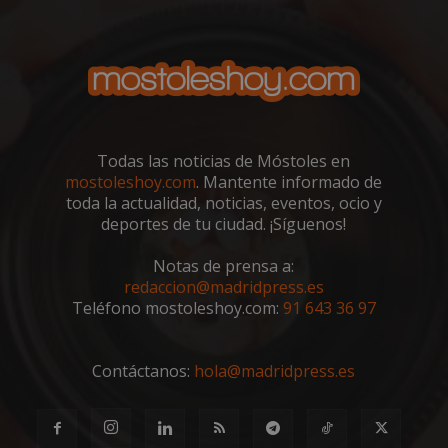
entr
_GRECAPTCHA
6 meses
Goo
Google LLC
reC
www.google.com
esta
cook
nece
(_GR
cuan
ejec
fin d
Todas las noticias de Móstoles en
prop
mostoleshoy.com
. Mantente informado de
su an
ries
toda la actualidad, noticias, eventos, ocio y
deportes de tu ciudad. ¡Síguenos!
CookieScriptConsent
1 mes
El se
CookieScript
Cook
mostoleshoy.com
Scri
Notas de prensa a:
utili
cook
redaccion@madridpress.es
reco
Teléfono mostoleshoy.com:
91 643 36 97
pref
de
cons
de c
los v
Contáctanos:
hola@madridpress.es
nece
el b
cook
Cook
Scri