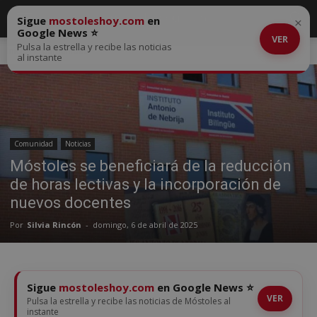
Sigue
mostoleshoy.com
en
×
Google News ⭐
VER
Pulsa la estrella y recibe las noticias
Inicio
Comunidad
al instante
Comunidad
Noticias
Móstoles se beneficiará de la reducción
de horas lectivas y la incorporación de
nuevos docentes
Por
Silvia Rincón
-
domingo, 6 de abril de 2025
Sigue
mostoleshoy.com
en Google News ⭐
VER
Pulsa la estrella y recibe las noticias de Móstoles al
instante