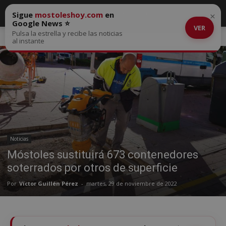
Sigue
mostoleshoy.com
en
×
Google News ⭐
VER
Pulsa la estrella y recibe las noticias
Inicio
Noticias
al instante
Noticias
Móstoles sustituirá 673 contenedores
soterrados por otros de superficie
Por
Víctor Guillén Pérez
-
martes, 29 de noviembre de 2022