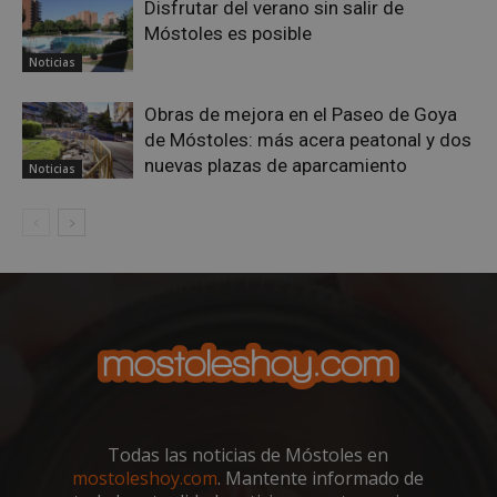
Disfrutar del verano sin salir de
cons
Móstoles es posible
de c
los v
nece
Noticias
el b
cook
Cook
Obras de mejora en el Paseo de Goya
Scri
de Móstoles: más acera peatonal y dos
func
corr
nuevas plazas de aparcamiento
Noticias
__cf_bm
30 minutos
Esta
Cloudflare Inc.
utili
.vimeo.com
dist
hum
bots.
bene
para 
web,
de r
info
váli
uso d
web
Storage declaration
Storage
Todas las noticias de Móstoles en
Nombre
Descripción
type
mostoleshoy.com
. Mantente informado de