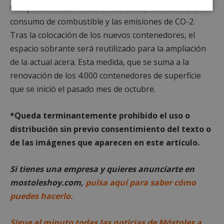
tiempo de los camiones en las calles, reduciendo el
Cookies
Cookies de
estrictamente
rendimiento
consumo de combustible y las emisiones de CO-2.
necesarias
Tras la colocación de los nuevos contenedores, el
espacio sobrante será reutilizado para la ampliación
de la actual acera. Esta medida, que se suma a la
Cookies de
Cookies de
renovación de los 4.000 contenedores de superficie
preferencias
funcionalidad
que se inició el pasado mes de octubre.
Cookies no clasificadas
*Queda terminantemente prohibido el uso o
distribución sin previo consentimiento del texto o
de las imágenes que aparecen en este artículo.
Si tienes una empresa y quieres anunciarte en
mostoleshoy.com,
pulsa aquí para saber cómo
Cookies estrictamente necesarias
puedes hacerlo.
Cookies de rendimiento
Cookies de preferencias
Sigue al minuto todas las noticias de Móstoles a