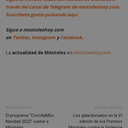
Cookies de funcionalidad
través del canal de Telegram de mostoleshoy.com.
Cookies no clasificadas
Suscríbete gratis pulsando aquí
Las cookies estrictamente necesarias permiten la
funcionalidad principal del sitio web, como el
Sigue a mostoleshoy.com
inicio de sesión de usuario y la gestión de cuentas.
El sitio web no se puede utilizar correctamente sin
en
Twitter
,
Instagram
y
Facebook
.
las cookies estrictamente necesarias.
Proveedor
/
Nombre
Vencimiento
Desc
Dominio
La
actualidad de Móstoles
en
mostoleshoy.com
PHPSESSID
Sesión
Cook
PHP.net
gene
mostoleshoy.com
apli
basa
leng
Este
iden
prop
gene
utili
mant
vari
sesi
Artículo anterior
Artículo siguiente
usua
El programa “ConciliaMós
Los galardonados en la VI
Nor
es u
Navidad 2022” vuelve a
edición de los Premios
gene
Móstoles
Móstoles contra la Violencia
azar