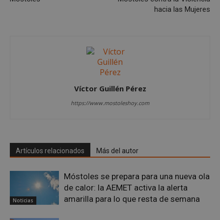
en q
hacia las Mujeres
pued
espe
sitio
buen
es m
un e
inic
para
entr
_GRECAPTCHA
6 meses
Goo
Google LLC
Víctor Guillén Pérez
reC
www.google.com
esta
cook
https://www.mostoleshoy.com
nece
(_GR
cuan
ejec
fin d
prop
Artículos relacionados
Más del autor
su an
ries
CookieScriptConsent
1 mes
El se
CookieScript
Móstoles se prepara para una nueva ola
Cook
mostoleshoy.com
Scri
de calor: la AEMET activa la alerta
utili
amarilla para lo que resta de semana
cook
Noticias
reco
pref
de