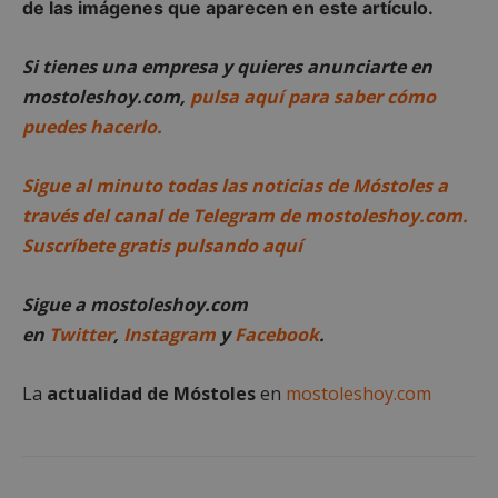
de las imágenes que aparecen en este artículo.
Si tienes una empresa y quieres anunciarte en
Cookies no clasificadas
mostoleshoy.com,
pulsa aquí para saber cómo
puedes hacerlo.
Sigue al minuto todas las noticias de Móstoles a
través del canal de Telegram de mostoleshoy.com.
Cookies estrictamente necesarias
Suscríbete gratis pulsando aquí
Cookies de rendimiento
Cookies de preferencias
Sigue a mostoleshoy.com
Cookies de funcionalidad
en
Twitter
,
Instagram
y
Facebook
.
Cookies no clasificadas
La
actualidad de Móstoles
en
mostoleshoy.com
Las cookies estrictamente necesarias permiten la
funcionalidad principal del sitio web, como el
inicio de sesión de usuario y la gestión de cuentas.
El sitio web no se puede utilizar correctamente sin
las cookies estrictamente necesarias.