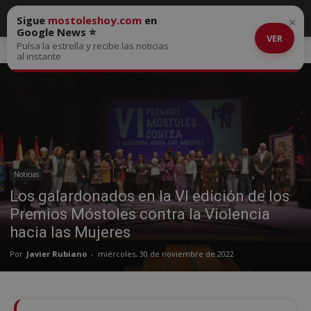
Sigue
mostoleshoy.com
en
×
Google News ⭐
VER
Pulsa la estrella y recibe las noticias
Inicio
Noticias
al instante
Noticias
Los galardonados en la VI edición de los
Premios Móstoles contra la Violencia
hacia las Mujeres
Por
Javier Rubiano
-
miércoles, 30 de noviembre de 2022