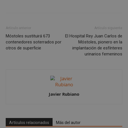
Proveedor
/
Nombre
Vencimient
Dominio
__cf_bm
29 minuto
Cloudflare Inc.
56 segundo
.x.com
Artículo anterior
Artículo siguiente
Móstoles sustituirá 673
El Hospital Rey Juan Carlos de
contenedores soterrados por
Móstoles, pionero en la
otros de superficie
implantación de esfínteres
urinarios femeninos
CookieScriptConsent
4 semanas 
CookieScript
días
mostoleshoy.com
Javier Rubiano
Artículos relacionados
Más del autor