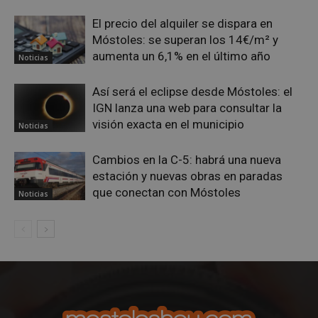
El precio del alquiler se dispara en
Móstoles: se superan los 14€/m² y
__cf_bm
29 minuto
Cloudflare Inc.
aumenta un 6,1% en el último año
58 segundo
.twitter.com
Noticias
Así será el eclipse desde Móstoles: el
IGN lanza una web para consultar la
visión exacta en el municipio
Noticias
Cambios en la C-5: habrá una nueva
estación y nuevas obras en paradas
VISITOR_PRIVACY_METADATA
5 meses 4
YouTube
que conectan con Móstoles
semanas
Noticias
.youtube.com