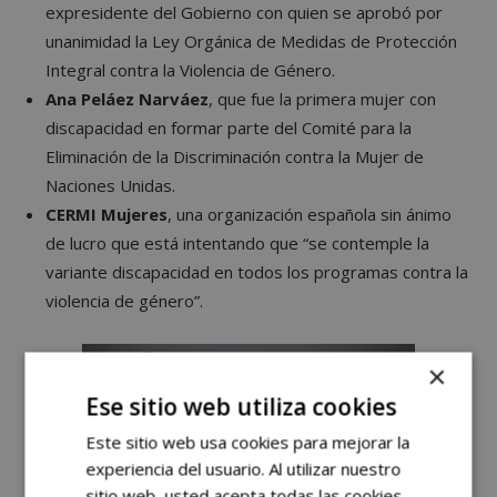
expresidente del Gobierno con quien se aprobó por
unanimidad la Ley Orgánica de Medidas de Protección
Integral contra la Violencia de Género.
Ana Peláez Narváez
, que fue la primera mujer con
discapacidad en formar parte del Comité para la
Eliminación de la Discriminación contra la Mujer de
Naciones Unidas.
CERMI Mujeres
, una organización española sin ánimo
de lucro que está intentando que “se contemple la
variante discapacidad en todos los programas contra la
violencia de género”.
×
Ese sitio web utiliza cookies
Este sitio web usa cookies para mejorar la
experiencia del usuario. Al utilizar nuestro
sitio web, usted acepta todas las cookies