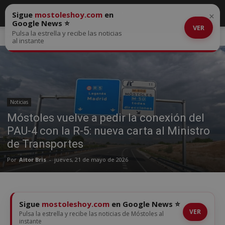
Sigue
mostoleshoy.com
en
×
Google News ⭐
VER
Pulsa la estrella y recibe las noticias
Inicio
Noticias
al instante
Noticias
Móstoles vuelve a pedir la conexión del
PAU-4 con la R-5: nueva carta al Ministro
de Transportes
Por
Aitor Bris
-
jueves, 21 de mayo de 2026
Sigue
mostoleshoy.com
en Google News ⭐
VER
Pulsa la estrella y recibe las noticias de Móstoles al
instante