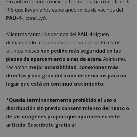
sin autorizar una conexión tan necesaria como la de la
Proveedor
/
Nombre
Vencimient
R-5 que llevan años esperando miles de vecinos del
Dominio
PAU-4
», concluyó.
__cf_bm
29 minuto
Cloudflare Inc.
56 segundo
.x.com
Mientras tanto, los vecinos del
PAU-4
siguen
demandando más inversión en su barrio. En estos
últimos mese
s han pedido más seguridad en las
plazas de aparcamiento a ras de acera
. Asimismo,
reclaman
mejor accesibilidad, conexiones más
directas y una gran dotación de servicios para un
CookieScriptConsent
4 semanas 
CookieScript
lugar que está en continuo crecimiento.
días
mostoleshoy.com
*Queda
term
inantemente prohibido el uso o
distribución sin previo consentimiento del texto o
de las imágenes propias que aparecen en este
artículo. Suscríbete gratis al