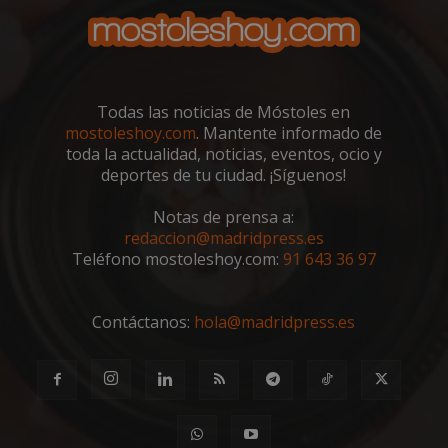
de sesión
wpjm-stat-
Almacenamiento
job_view_unique_99277
local
wpjm-stat-
Almacenamiento
job_view_unique_99355
local
Todas las noticias de Móstoles en
wpjm-stat-
Almacenamiento
mostoleshoy.com
. Mantente informado de
job_view_unique_99516
local
toda la actualidad, noticias, eventos, ocio y
wpjm-stat-
Almacenamiento
deportes de tu ciudad. ¡Síguenos!
job_view_unique_99437
local
google_auto_fc_cmp_setting
Almacenamiento
Notas de prensa a:
local
redaccion@madridpress.es
wpjm-stat-
Almacenamiento
Teléfono mostoleshoy.com:
91 643 36 97
job_view_unique_99340
local
wpjm-stat-
Almacenamiento
job_view_unique_99381
local
Contáctanos:
hola@madridpress.es
wpjm-stat-
Almacenamiento
job_view_unique_99206
local
job_listing_60028_0
Almacenamiento
de sesión
wpjm-stat-
Almacenamiento
job_view_unique_99491
local