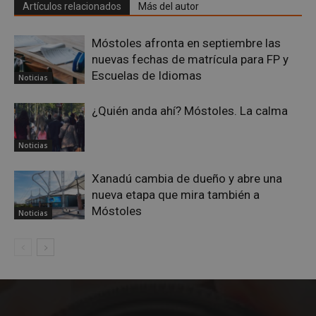
Artículos relacionados
Más del autor
Móstoles afronta en septiembre las
nuevas fechas de matrícula para FP y
Escuelas de Idiomas
Noticias
¿Quién anda ahí? Móstoles. La calma
Noticias
Xanadú cambia de dueño y abre una
nueva etapa que mira también a
Móstoles
Noticias
Storage declaration
Nombre
Storage type
Descripción
wpjm-stat-
Almacenamiento
job_view_unique_99537
local
__tt_embed__storage_test
Almacenamiento