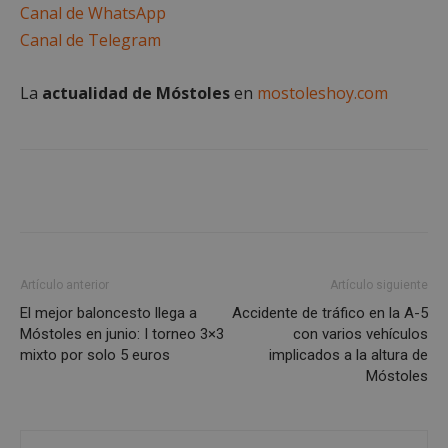
Canal de WhatsApp
Canal de Telegram
__cf_bm
29 minuto
Cloudflare Inc.
La
actualidad de Móstoles
en
mostoleshoy.com
58 segundo
.twitter.com
VISITOR_PRIVACY_METADATA
5 meses 4
YouTube
Artículo anterior
Artículo siguiente
semanas
.youtube.com
El mejor baloncesto llega a
Accidente de tráfico en la A-5
Móstoles en junio: I torneo 3×3
con varios vehículos
mixto por solo 5 euros
implicados a la altura de
Móstoles