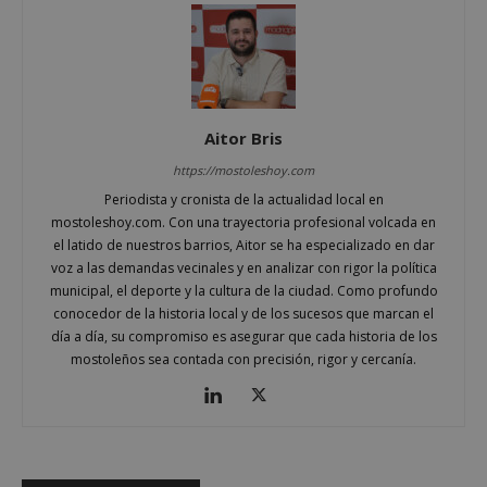
Aitor Bris
https://mostoleshoy.com
msToken
.tiktok.com
1 semana 
Periodista y cronista de la actualidad local en
días
mostoleshoy.com. Con una trayectoria profesional volcada en
el latido de nuestros barrios, Aitor se ha especializado en dar
voz a las demandas vecinales y en analizar con rigor la política
municipal, el deporte y la cultura de la ciudad. Como profundo
conocedor de la historia local y de los sucesos que marcan el
día a día, su compromiso es asegurar que cada historia de los
mostoleños sea contada con precisión, rigor y cercanía.
cf_clearance
1 año
Cloudflare, Inc.
.alcorconhoy.com