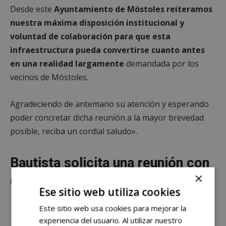
Desde este
Ayuntamiento de Móstoles reiteramos
nuestra máxima disposición institucional y
voluntad de colaboración para que esta
infraestructura pueda convertirse cuanto antes
en una realidad largamente
demandada por los
vecinos de Móstoles.
Agradeciendo de antemano su atención y esperando
poder concretar dicha reunión a la mayor brevedad
posible, reciba un cordial saludo».
Bautista solicita una reunión con
×
Óscar Puente
Ese sitio web utiliza cookies
Este sitio web usa cookies para mejorar la
experiencia del usuario. Al utilizar nuestro