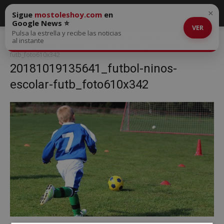
×
Sigue
mostoleshoy.com
en
Google News ⭐
VER
Pulsa la estrella y recibe las noticias
Inicio
Móstoles y la Fundación Real Madrid impulsarán dos escuelas
al instante
sociodeportivas inclusivas
20181019135641_futbol-ninos-escolar-
futb_foto610x342
20181019135641_futbol-ninos-
escolar-futb_foto610x342