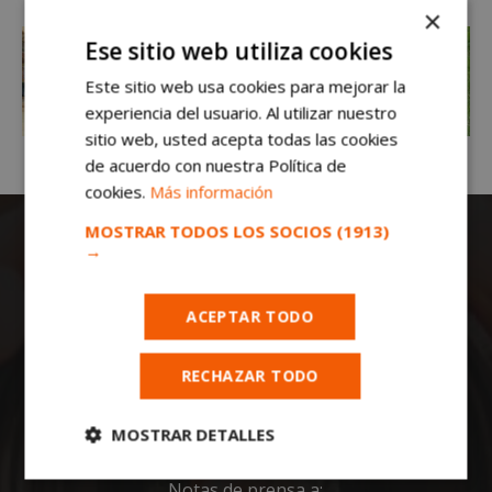
×
Ese sitio web utiliza cookies
Este sitio web usa cookies para mejorar la
experiencia del usuario. Al utilizar nuestro
sitio web, usted acepta todas las cookies
de acuerdo con nuestra Política de
cookies.
Más información
MOSTRAR TODOS LOS SOCIOS
(1913)
→
ACEPTAR TODO
Todas las noticias de Móstoles en
RECHAZAR TODO
mostoleshoy.com
. Mantente informado de
toda la actualidad, noticias, eventos, ocio y
MOSTRAR DETALLES
deportes de tu ciudad. ¡Síguenos!
Cookies
Cookies de
Notas de prensa a: