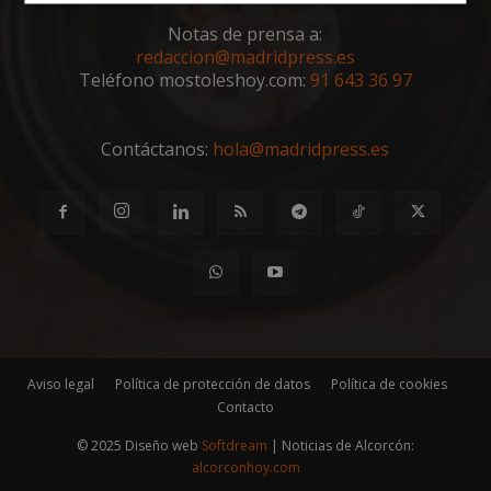
Cookies
Cookies de
estrictamente
rendimiento
Notas de prensa a:
necesarias
redaccion@madridpress.es
Teléfono mostoleshoy.com:
91 643 36 97
Cookies de
Cookies de
preferencias
funcionalidad
Contáctanos:
hola@madridpress.es
Cookies no clasificadas
Aviso legal
Política de protección de datos
Política de cookies
Cookies estrictamente necesarias
Contacto
Cookies de rendimiento
© 2025 Diseño web
Softdream
| Noticias de Alcorcón:
Cookies de preferencias
alcorconhoy.com
Cookies de funcionalidad