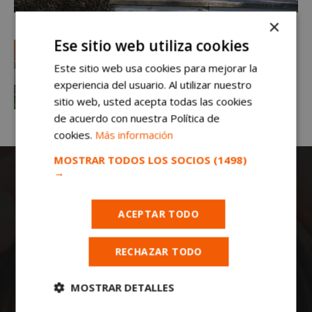
×
Ese sitio web utiliza cookies
Este sitio web usa cookies para mejorar la
experiencia del usuario. Al utilizar nuestro
sitio web, usted acepta todas las cookies
de acuerdo con nuestra Política de
cookies.
Más información
MOSTRAR TODOS LOS SOCIOS
(1498)
→
ACEPTAR TODO
RECHAZAR TODO
Todas las noticias de Móstoles en
mostoleshoy.com
. Mantente informado de
MOSTRAR DETALLES
toda la actualidad, noticias, eventos, ocio y
deportes de tu ciudad. ¡Síguenos!