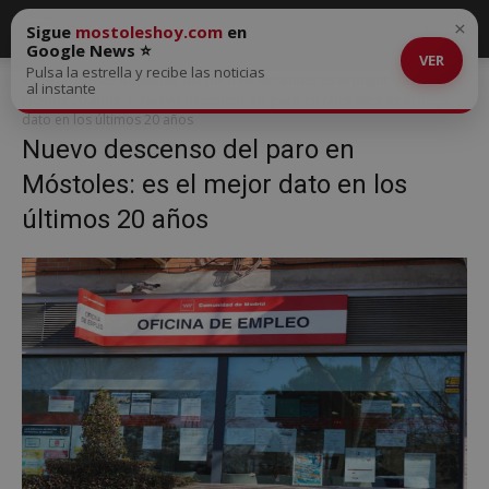
×
Sigue
mostoleshoy.com
en
Google News ⭐
VER
Pulsa la estrella y recibe las noticias
Inicio
Nuevo descenso del paro en Móstoles: es el mejor dato en los
al instante
últimos 20 años
Nuevo descenso del paro en Móstoles: es el mejor
dato en los últimos 20 años
Nuevo descenso del paro en
Móstoles: es el mejor dato en los
últimos 20 años