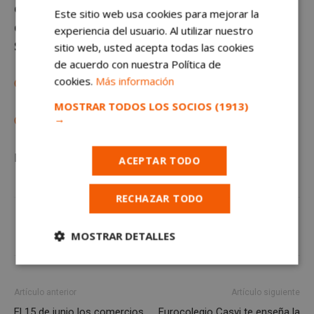
distribución sin previo consentimiento del texto o
Este sitio web usa cookies para mejorar la
de las imágenes que aparecen en este artículo.
experiencia del usuario. Al utilizar nuestro
Suscríbete gratis al
sitio web, usted acepta todas las cookies
de acuerdo con nuestra Política de
cookies.
Más información
Canal de WhatsApp
MOSTRAR TODOS LOS SOCIOS
(1913)
→
Canal de Telegram
La
actualidad de Móstoles
en
mostoleshoy.com
ACEPTAR TODO
RECHAZAR TODO
MOSTRAR DETALLES
Cookies
Cookies de
estrictamente
rendimiento
necesarias
Artículo anterior
Artículo siguiente
El 15 de junio los comercios
Eurocolegio Casvi te enseña la