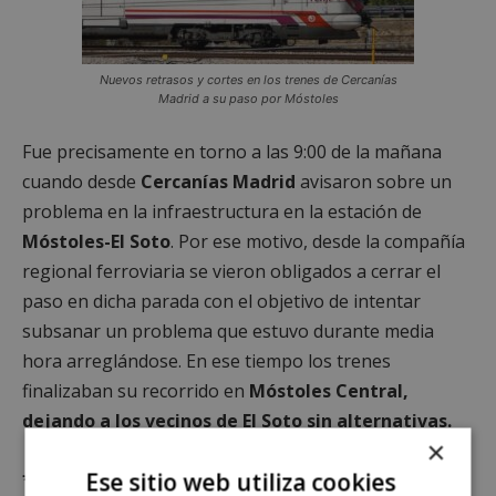
Nuevos retrasos y cortes en los trenes de Cercanías
Madrid a su paso por Móstoles
Fue precisamente en torno a las 9:00 de la mañana
cuando desde
Cercanías Madrid
avisaron sobre un
problema en la infraestructura en la estación de
Móstoles-El Soto
. Por ese motivo, desde la compañía
regional ferroviaria se vieron obligados a cerrar el
paso en dicha parada con el objetivo de intentar
subsanar un problema que estuvo durante media
hora arreglándose. En ese tiempo los trenes
finalizaban su recorrido en
Móstoles Central,
dejando a los vecinos de El Soto sin alternativas.
×
Ese sitio web utiliza cookies
*Queda term
inantemente prohibido el uso o