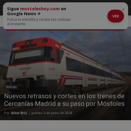
Sigue
mostoleshoy.com
en
×
Google News ⭐
VER
Pulsa la estrella y recibe las noticias
Inicio
Noticias
al instante
Noticias
Nuevos retrasos y cortes en los trenes de
Cercanías Madrid a su paso por Móstoles
Por
Aitor Bris
-
jueves, 6 de junio de 2024