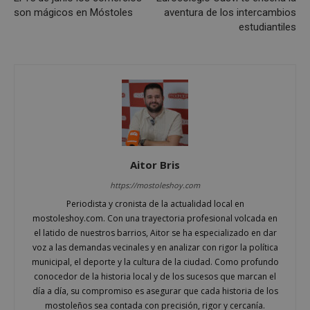
son mágicos en Móstoles
aventura de los intercambios
estudiantiles
Cookies de
Cookies de
preferencias
funcionalidad
Cookies no clasificadas
Aitor Bris
https://mostoleshoy.com
Cookies estrictamente necesarias
Periodista y cronista de la actualidad local en
Cookies de rendimiento
mostoleshoy.com. Con una trayectoria profesional volcada en
Cookies de preferencias
el latido de nuestros barrios, Aitor se ha especializado en dar
voz a las demandas vecinales y en analizar con rigor la política
Cookies de funcionalidad
municipal, el deporte y la cultura de la ciudad. Como profundo
Cookies no clasificadas
conocedor de la historia local y de los sucesos que marcan el
día a día, su compromiso es asegurar que cada historia de los
Las cookies estrictamente necesarias permiten la
mostoleños sea contada con precisión, rigor y cercanía.
funcionalidad principal del sitio web, como el