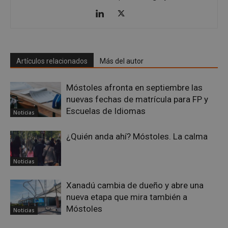
inicio de sesión de usuario y la gestión de cuentas.
El sitio web no se puede utilizar correctamente sin
las cookies estrictamente necesarias.
Proveedor
/
Nombre
Vencimient
Dominio
__cf_bm
29 minuto
Cloudflare Inc.
Artículos relacionados
Más del autor
56 segundo
.x.com
Móstoles afronta en septiembre las
nuevas fechas de matrícula para FP y
Escuelas de Idiomas
Noticias
¿Quién anda ahí? Móstoles. La calma
CookieScriptConsent
4 semanas 
CookieScript
Noticias
días
mostoleshoy.com
Xanadú cambia de dueño y abre una
nueva etapa que mira también a
Móstoles
Noticias