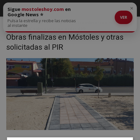
×
Sigue
mostoleshoy.com
en
Google News ⭐
VER
Pulsa la estrella y recibe las noticias
Inicio
Obras finalizas en Móstoles y otras solicitadas al PIR
Obras
al instante
finalizas en Móstoles y otras solicitadas al PIR
Obras finalizas en Móstoles y otras
solicitadas al PIR