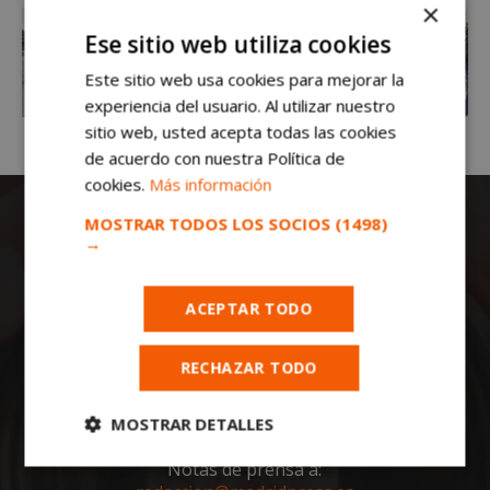
×
Ese sitio web utiliza cookies
Este sitio web usa cookies para mejorar la
experiencia del usuario. Al utilizar nuestro
sitio web, usted acepta todas las cookies
de acuerdo con nuestra Política de
cookies.
Más información
MOSTRAR TODOS LOS SOCIOS
(1498)
→
ACEPTAR TODO
Todas las noticias de Móstoles en
RECHAZAR TODO
mostoleshoy.com
. Mantente informado de
toda la actualidad, noticias, eventos, ocio y
deportes de tu ciudad. ¡Síguenos!
MOSTRAR DETALLES
Notas de prensa a:
Cookies
Cookies de
estrictamente
rendimiento