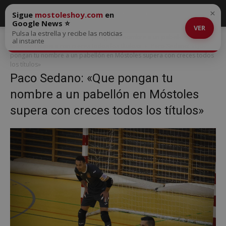
×
Sigue
mostoleshoy.com
en
Google News ⭐
VER
Pulsa la estrella y recibe las noticias
Inicio
Paco Sedano: «Que pongan tu nombre a un pabellón en
al instante
Móstoles supera con creces todos los títulos»
Paco Sedano: «Que
pongan tu nombre a un pabellón en Móstoles supera con creces todos
los títulos»
Paco Sedano: «Que pongan tu
nombre a un pabellón en Móstoles
supera con creces todos los títulos»