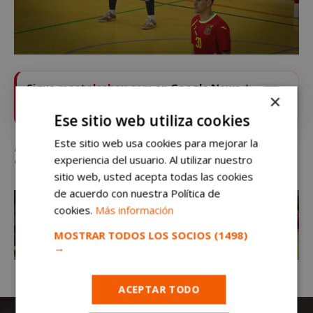
Sigue
mostoleshoy.com
en Google News ⭐
×
VER
Pulsa la estrella y recibe las noticias de Móstoles al
instante
Ese sitio web utiliza cookies
Este sitio web usa cookies para mejorar la
Paco Sedano: «Que pongan tu nombre a un pabellón en Móstoles supera con
experiencia del usuario. Al utilizar nuestro
creces todos los títulos»
sitio web, usted acepta todas las cookies
de acuerdo con nuestra Política de
cookies.
Más información
MOSTRAR TODOS LOS SOCIOS
(1498)
→
ACEPTAR TODO