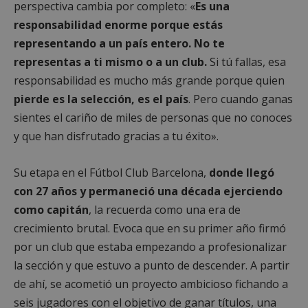
perspectiva cambia por completo: «
Es una
Cookies de funcionalidad
responsabilidad enorme porque estás
Cookies no clasificadas
representando a un país entero. No te
Las cookies estrictamente necesarias permiten la
representas a ti mismo o a un club.
Si tú fallas, esa
funcionalidad principal del sitio web, como el
inicio de sesión de usuario y la gestión de cuentas.
responsabilidad es mucho más grande porque quien
El sitio web no se puede utilizar correctamente sin
pierde es la selección, es el país
. Pero cuando ganas
las cookies estrictamente necesarias.
sientes el cariño de miles de personas que no conoces
Proveedor
/
Nombre
Vencimiento
Desc
Dominio
y que han disfrutado gracias a tu éxito».
PHPSESSID
Sesión
Cook
PHP.net
gene
mostoleshoy.com
apli
Su etapa en el Fútbol Club Barcelona,
donde llegó
basa
con 27 años y permaneció una década ejerciendo
leng
Este
como capitán
, la recuerda como una era de
iden
prop
crecimiento brutal. Evoca que en su primer año firmó
gene
utili
por un club que estaba empezando a profesionalizar
mant
vari
la sección y que estuvo a punto de descender. A partir
sesi
usua
de ahí, se acometió un proyecto ambicioso fichando a
Nor
es u
seis jugadores con el objetivo de ganar títulos, una
gene