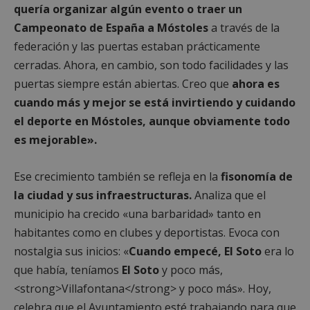
sesión y
establece
quería organizar algún evento o traer un
orige
proporcionando
esta cook
puede
servicios
para ayud
Campeonato de España a Móstoles
a través de la
para 
personalizados.
a crear u
domi
perfil de 
federación y las puertas estaban prácticamente
intereses
_ga
1 año 1 mes
Este
Google LLC
cerradas. Ahora, en cambio, son todo facilidades y las
mostrarl
de co
.mostoleshoy.com
anuncios
asoc
puertas siempre están abiertas. Creo que
ahora es
relevante
Goog
en otros
Unive
cuando más y mejor se está invirtiendo y cuidando
sitios.
Analy
es u
el deporte en Móstoles, aunque obviamente todo
VISITOR_INFO1_LIVE
6 meses
Youtube
Google LLC
actua
establece
.youtube.com
signif
es mejorable».
esta cook
servi
para reali
análi
un
Goog
seguimie
Ese crecimiento también se refleja en la
fisonomía de
utili
de las
cooki
preferenc
la ciudad y sus infraestructuras.
Analiza que el
utili
del usuar
disti
para los
municipio ha crecido «una barbaridad» tanto en
usuar
videos de
asig
Youtube
habitantes como en clubes y deportistas. Evoca con
núm
incrustad
gene
en los siti
nostalgia sus inicios: «
Cuando empecé, El Soto
era lo
alea
también
com
puede
que había, teníamos
El Soto
y poco más,
ident
determin
de cl
<strong>Villafontana</strong> y poco más». Hoy,
si el visit
inclu
del sitio 
cada 
celebra que el Ayuntamiento esté trabajando para que
está