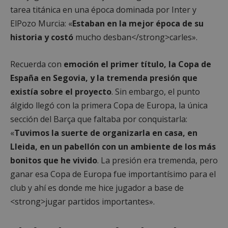
azar
tarea titánica en una época dominada por Inter y
en q
pued
ElPozo Murcia: «
Estaban en la mejor época de su
espe
sitio
historia y costó
mucho desban</strong>carles».
buen
es m
un e
inic
Recuerda con
emoción el primer título, la Copa de
para
entr
España en Segovia, y la tremenda presión que
existía sobre el proyecto
. Sin embargo, el punto
_GRECAPTCHA
6 meses
Goo
Google LLC
reC
www.google.com
álgido llegó con la primera Copa de Europa, la única
esta
cook
sección del Barça que faltaba por conquistarla:
nece
(_GR
«
Tuvimos la suerte de organizarla en casa, en
cuan
ejec
Lleida, en un pabellón con un ambiente de los más
fin d
prop
bonitos que he vivido
. La presión era tremenda, pero
su an
ries
ganar esa Copa de Europa fue importantísimo para el
CookieScriptConsent
1 mes
El se
CookieScript
club y ahí es donde me hice jugador a base de
Cook
mostoleshoy.com
Scri
<strong>jugar partidos importantes».
utili
cook
reco
pref