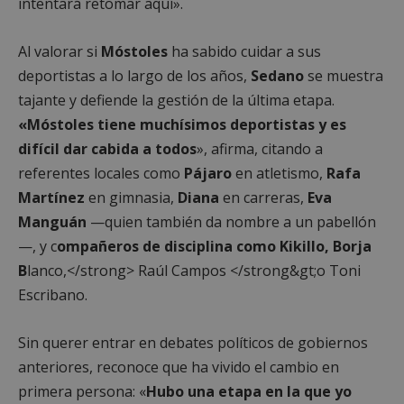
intentará retomar aquí».
job_listing_60028_0
_grecaptcha
Al valorar si
Móstoles
ha sabido cuidar a sus
google_auto_fc_cmp_setting
deportistas a lo largo de los años,
Sedano
se muestra
tajante y defiende la gestión de la última etapa.
«Móstoles tiene muchísimos deportistas y es
difícil dar cabida a todos
», afirma, citando a
Proveedor
/
Nombre
Vencimiento
Proveedor
Dominio
Nombre
Vencimiento
Descripción
referentes locales como
Pájaro
en atletismo,
Rafa
Nombre
/
Dominio
Proveedor
/
Dominio
Vencimiento
Desc
VISITOR_PRIVACY_METADATA
6 meses
YouTube
Martínez
en gimnasia,
Diana
en carreras,
Eva
.youtube.com
OAID
vuid
1 año 1 mes
El reproductor
1 año
Asoci
Vimeo.com
OpenX
Proveedor
/
Nombre
Vencimiento
Descripc
de vídeo de
plat
Inc.
Technologies Inc.
Manguán
—quien también da nombre a un pabellón
Dominio
Vimeo utiliza
publi
.vimeo.com
ads.alcorconhoy.com
estas cookies en
bann
—, y c
ompañeros de disciplina como Kikillo, Borja
YSC
Sesión
YouTube
Google LLC
los sitios web.
para 
configura
.youtube.com
Regis
B
lanco,</strong> Raúl Campos </strong&gt;o Toni
esta cook
han 
_cfuvid
.vimeo.com
Sesión
Esta cookie se
para
anun
utiliza con fines
Escribano.
rastrear l
espec
de seguimiento
vistas de
Segú
de usuarios en
videos
infor
sesiones para
incrustad
Sin querer entrar en debates políticos de gobiernos
solo 
optimizar la
rend
experiencia del
NID
6 meses 3
DoubleCli
Google LLC
anteriores, reconoce que ha vivido el cambio en
en lu
usuario
días
(que es
.google.com
orien
manteniendo la
propieda
primera persona: «
Hubo una etapa en la que yo
usua
coherencia de
de Googl
cook