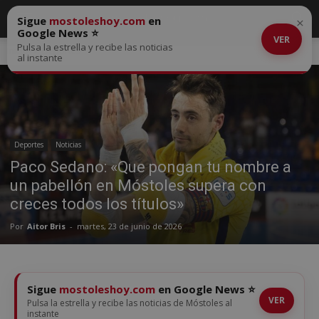
Sigue
mostoleshoy.com
en
×
Google News ⭐
VER
Pulsa la estrella y recibe las noticias
Inicio
Deportes
al instante
Deportes
Noticias
Paco Sedano: «Que pongan tu nombre a
un pabellón en Móstoles supera con
creces todos los títulos»
Por
Aitor Bris
-
martes, 23 de junio de 2026
Sigue
mostoleshoy.com
en Google News ⭐
VER
Pulsa la estrella y recibe las noticias de Móstoles al
instante