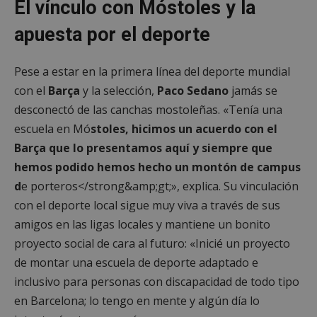
El vínculo con Móstoles y la
de
cons
de c
apuesta por el deporte
los v
nece
el b
cook
Pese a estar en la primera línea del deporte mundial
Cook
Scri
con el
Barça
y la selección,
Paco Sedano
jamás se
func
corr
desconectó de las canchas mostoleñas. «Tenía una
escuela en Mó
stoles, hicimos un acuerdo con el
__cf_bm
30 minutos
Esta
Cloudflare Inc.
utili
.vimeo.com
Barça que lo presentamos aquí y siempre que
dist
hum
hemos podido hemos hecho un montón de campus
bots.
bene
d
e porteros</strong&amp;gt;», explica. Su vinculación
para 
web,
con el deporte local sigue muy viva a través de sus
de r
info
amigos en las ligas locales y mantiene un bonito
váli
uso d
proyecto social de cara al futuro: «Inicié un proyecto
web
de montar una escuela de deporte adaptado e
Storage declaration
inclusivo para personas con discapacidad de todo tipo
Storage
en Barcelona; lo tengo en mente y algún día lo
Nombre
Descripción
type