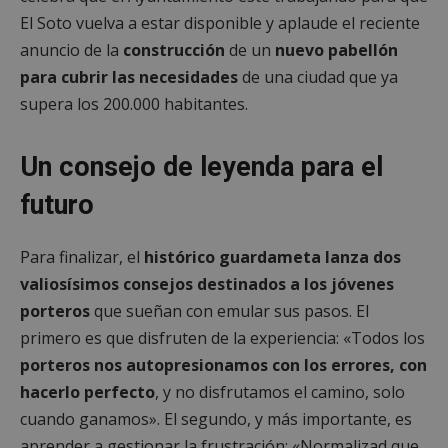
de p
utilizando
un si
El Soto vuelva a estar disponible y aplaude el reciente
versión
utili
nueva o
calcu
anuncio de la
construcción
de un
nuevo pabellón
antigua de
dato
interfaz 
visit
para cubrir las necesidades
de una ciudad que ya
Youtube.
sesio
camp
supera los 200.000 habitantes.
los i
de an
sitios
Un consejo de leyenda para el
_ga_CJ6TH46G2D
.mostoleshoy.com
1 año 1 mes
Goog
Analy
futuro
esta 
para
el es
sesió
Para finalizar, el
histórico guardameta lanza dos
valiosísimos consejos destinados a los jóvenes
porteros
que sueñan con emular sus pasos. El
primero es que disfruten de la experiencia: «Todos los
porteros nos autopresionamos con los errores, con
hacerlo perfecto
, y no disfrutamos el camino, solo
cuando ganamos». El segundo, y más importante, es
aprender a gestionar la frustración: «Normalizad que