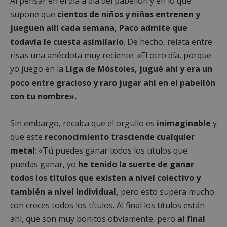
Al pensar en el día a día del pabellón y en lo que
supone que
cientos de niños y niñas entrenen y
jueguen allí cada semana, Paco admite que
todavía le cuesta asimilarlo
. De hecho, relata entre
risas una anécdota muy reciente: «El otro día, porque
yo juego en la
Liga de Móstoles, jugué ahí y era un
poco entre gracioso y raro jugar ahí en el pabellón
con tu nombre».
Sin embargo, recalca que el orgullo es
inimaginable
y
que este
reconocimiento trasciende cualquier
metal
: «Tú puedes ganar todos los títulos que
puedas ganar, yo
he tenido la suerte de ganar
todos los títulos que existen a nivel colectivo y
también a nivel individual,
pero esto supera mucho
con creces todos los títulos. Al final los títulos están
ahí, que son muy bonitos obviamente, pero
al final